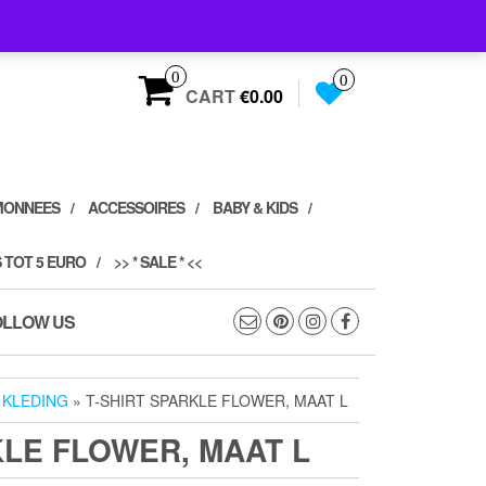
0
0
CART
€0.00
MONNEES
ACCESSOIRES
BABY & KIDS
 TOT 5 EURO
>> * SALE * <<
OLLOW US
»
KLEDING
» T-SHIRT SPARKLE FLOWER, MAAT L
KLE FLOWER, MAAT L