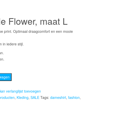
ke
e
le Flower, maat L
pe print. Optimaal draagcomfort en een mooie
 in iedere stijl.
an.
en.
lwagen
Aan verlanglijst toevoegen
producten
,
Kleding
,
SALE
Tags:
dameshirt
,
fashion
,