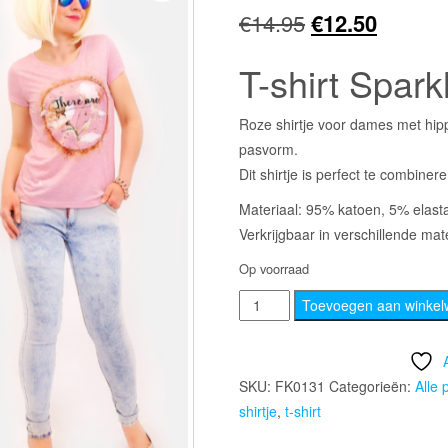
Oorspronkelij
Huidig
€
14.95
€
12.50
prijs
prijs
T-shirt Spark
was:
is:
Roze shirtje voor dames met hip
€14.95.
€12.50.
pasvorm.
Dit shirtje is perfect te combineren
Materiaal: 95% katoen, 5% elast
Verkrijgbaar in verschillende mat
Op voorraad
T-
Toevoegen aan winke
shirt
Sparkle
Flower,
SKU:
FK0131
Categorieën:
Alle 
maat
shirtje
,
t-shirt
L