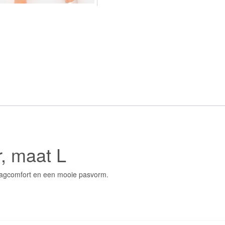
aantal
r, maat L
raagcomfort en een mooie pasvorm.