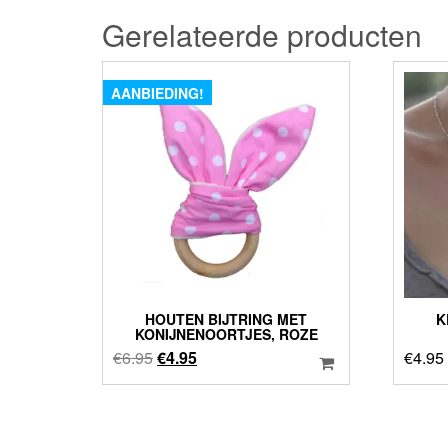
Gerelateerde producten
AANBIEDING!
HOUTEN BIJTRING MET
K
KONIJNENOORTJES, ROZE
Oorspronkelijke
Huidige
€
6.95
€
4.95
€
4.95
prijs
prijs
was:
is:
€6.95.
€4.95.