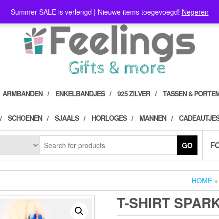
Summer SALE is verlengd | Nieuwe items toegevoegd!
Negeren
ARMBANDEN
ENKELBANDJES
925 ZILVER
TASSEN & PORTE
SCHOENEN
SJAALS
HORLOGES
MANNEN
CADEAUTJES
F
GO
HOME
T-SHIRT SPAR