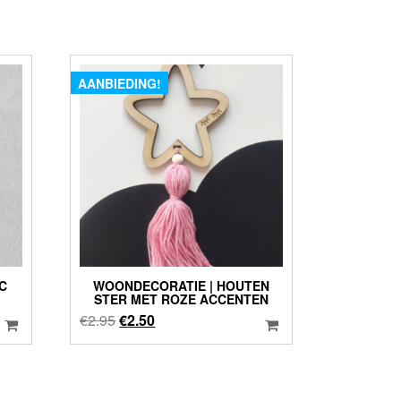
AANBIEDING!
C
WOONDECORATIE | HOUTEN
STER MET ROZE ACCENTEN
Oorspronkelijke
Huidige
€
2.95
€
2.50
prijs
prijs
was:
is:
€2.95.
€2.50.