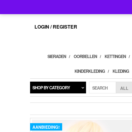
Skip
info@feelings-giftshop.nl
to
the
content
LOGIN / REGISTER
SIERADEN
OORBELLEN
KETTINGEN
KINDERKLEDING
KLEDING
SHOP BY CATEGORY
SEARCH
AANBIEDING!