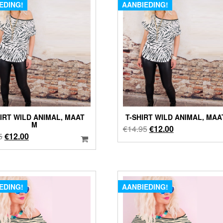
EDING!
AANBIEDING!
HIRT WILD ANIMAL, MAAT
T-SHIRT WILD ANIMAL, MAA
M
Oorspronkelijke
Huidige
€
14.95
€
12.00
Oorspronkelijke
Huidige
5
€
12.00
prijs
prijs
prijs
prijs
was:
is:
was:
is:
€14.95.
€12.00.
€14.95.
€12.00.
EDING!
AANBIEDING!