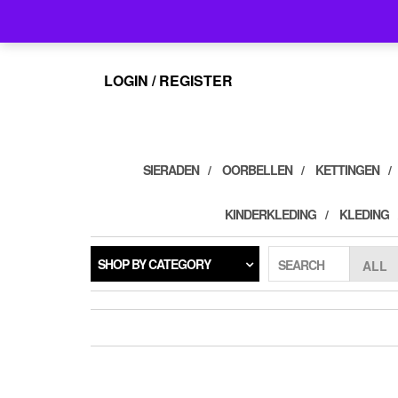
Skip
info@feelings-giftshop.nl
to
the
content
LOGIN / REGISTER
SIERADEN
OORBELLEN
KETTINGEN
KINDERKLEDING
KLEDING
SHOP BY CATEGORY
SEARCH