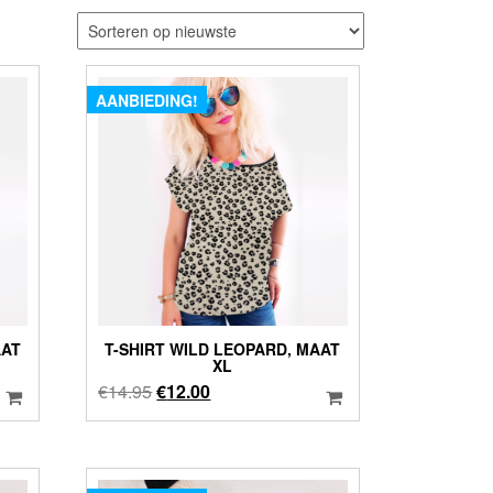
AANBIEDING!
AAT
T-SHIRT WILD LEOPARD, MAAT
XL
Oorspronkelijke
Huidige
€
14.95
€
12.00
prijs
prijs
was:
is:
€14.95.
€12.00.