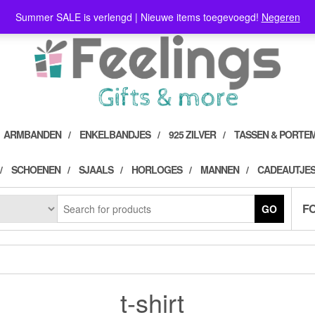
Summer SALE is verlengd | Nieuwe items toegevoegd!
Negeren
ARMBANDEN
ENKELBANDJES
925 ZILVER
TASSEN & PORTE
SCHOENEN
SJAALS
HORLOGES
MANNEN
CADEAUTJES
F
GO
t-shirt