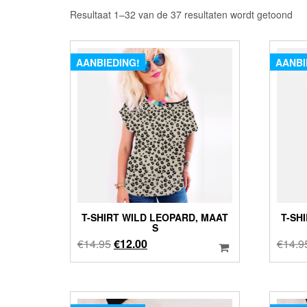
Ges
Resultaat 1–32 van de 37 resultaten wordt getoond
op
nie
AANBIEDING!
AANBI
T-SHIRT WILD LEOPARD, MAAT
T-SH
S
Oorspronkelijke
Huidige
€
14.95
€
12.00
€
14.9
prijs
prijs
was:
is:
€14.95.
€12.00.