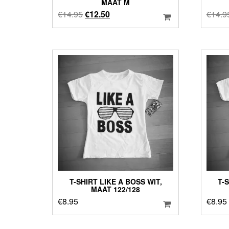
MAAT M
Oorspronkelijke
Huidige
€
14.95
€
12.50
€
14.9
prijs
prijs
was:
is:
€14.95.
€12.50.
T-SHIRT LIKE A BOSS WIT,
T-
MAAT 122/128
€
8.95
€
8.95