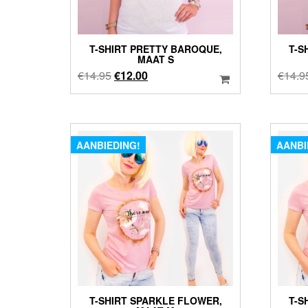
T-SHIRT PRETTY BAROQUE,
T-S
MAAT S
Oorspronkelijke
Huidige
€
14.95
€
12.00
€
14.9
prijs
prijs
was:
is:
€14.95.
€12.00.
AANBIEDING!
AANBI
T-SHIRT SPARKLE FLOWER,
T-S