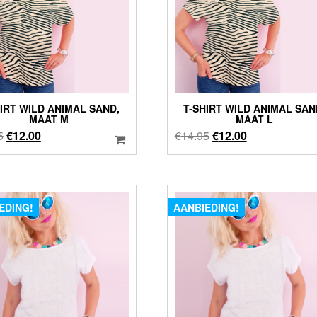
HIRT WILD ANIMAL SAND,
T-SHIRT WILD ANIMAL SAN
MAAT M
MAAT L
Oorspronkelijke
Huidige
Oorspronkelijke
Huidige
5
€
12.00
€
14.95
€
12.00
prijs
prijs
prijs
prijs
was:
is:
was:
is:
€14.95.
€12.00.
€14.95.
€12.00.
EDING!
AANBIEDING!