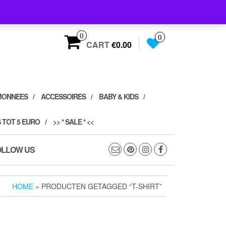
0
0
CART
€0.00
MONNEES
ACCESSOIRES
BABY & KIDS
 TOT 5 EURO
>> * SALE * <<
OLLOW US
HOME
» PRODUCTEN GETAGGED “T-SHIRT”