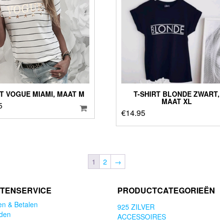
T VOGUE MIAMI, MAAT M
T-SHIRT BLONDE ZWART,
MAAT XL
5
€
14.95
1
2
→
TENSERVICE
PRODUCTCATEGORIEËN
en & Betalen
925 ZILVER
den
ACCESSOIRES