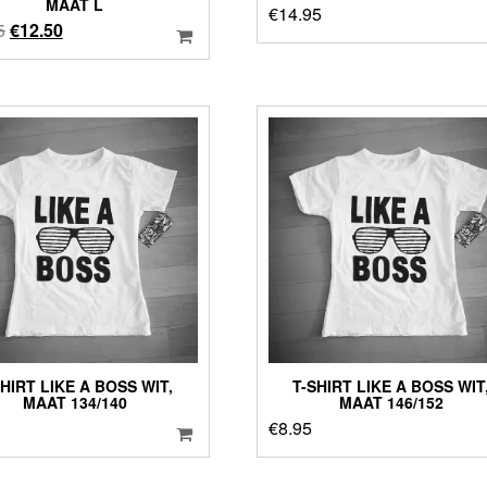
MAAT L
€
14.95
Oorspronkelijke
Huidige
5
€
12.50
prijs
prijs
was:
is:
€14.95.
€12.50.
SHIRT LIKE A BOSS WIT,
T-SHIRT LIKE A BOSS WIT
MAAT 134/140
MAAT 146/152
€
8.95