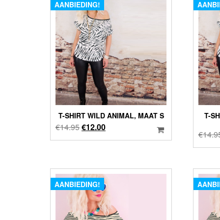
AANBIEDING!
AANBI
T-SHIRT WILD ANIMAL, MAAT S
T-S
Oorspronkelijke
Huidige
€
14.95
€
12.00
€
14.9
prijs
prijs
was:
is:
€14.95.
€12.00.
AANBIEDING!
AANBI