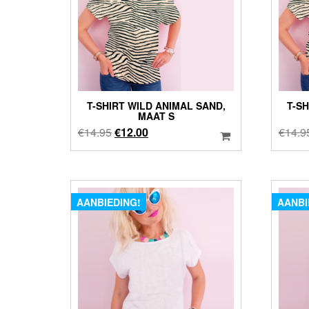
T-SHIRT WILD ANIMAL SAND,
T-S
MAAT S
Oorspronkelijke
Huidige
€
14.95
€
12.00
€
14.9
prijs
prijs
was:
is:
€14.95.
€12.00.
AANBIEDING!
AANBI