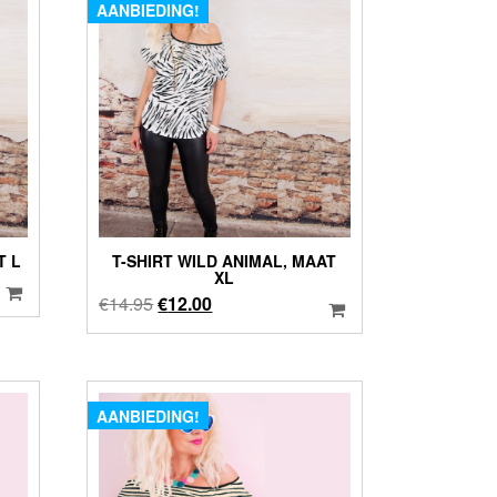
AANBIEDING!
T L
T-SHIRT WILD ANIMAL, MAAT
XL
Oorspronkelijke
Huidige
€
14.95
€
12.00
prijs
prijs
was:
is:
€14.95.
€12.00.
AANBIEDING!