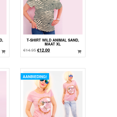
D,
T-SHIRT WILD ANIMAL SAND,
MAAT XL
Oorspronkelijke
Huidige
€
14.95
€
12.00
prijs
prijs
was:
is:
€14.95.
€12.00.
AANBIEDING!