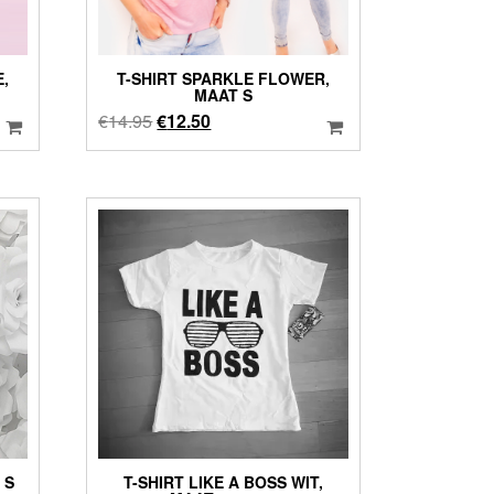
,
T-SHIRT SPARKLE FLOWER,
MAAT S
Oorspronkelijke
Huidige
€
14.95
€
12.50
prijs
prijs
was:
is:
€14.95.
€12.50.
 S
T-SHIRT LIKE A BOSS WIT,