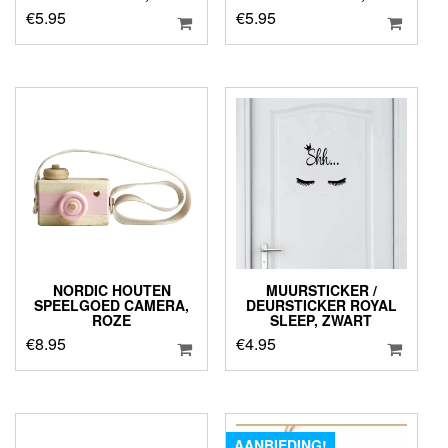
€
5.95
€
5.95
NORDIC HOUTEN
MUURSTICKER /
SPEELGOED CAMERA,
DEURSTICKER ROYAL
ROZE
SLEEP, ZWART
€
8.95
€
4.95
AANBIEDING!