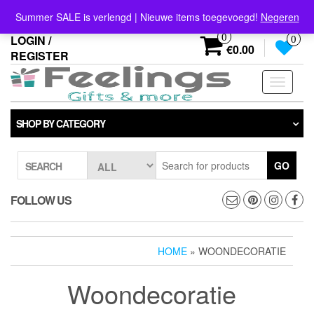
Skip
info@feelings-giftshop.nl
Summer SALE is verlengd | Nieuwe items toegevoegd!
Negeren
to
the
0
LOGIN /
0
content
€0.00
REGISTER
Toggle
navigati
SHOP BY CATEGORY
GO
SEARCH
FOLLOW US
HOME
» WOONDECORATIE
Woondecoratie