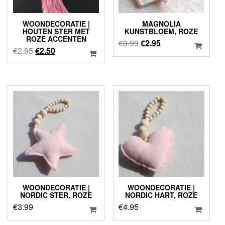
WOONDECORATIE |
MAGNOLIA
HOUTEN STER MET
KUNSTBLOEM, ROZE
ROZE ACCENTEN
Oorspronkelijke
Huidige
€
3.99
€
2.95
Oorspronkelijke
Huidige
€
2.95
€
2.50
prijs
prijs
prijs
prijs
was:
is:
was:
is:
€3.99.
€2.95.
€2.95.
€2.50.
WOONDECORATIE |
WOONDECORATIE |
NORDIC STER, ROZE
NORDIC HART, ROZE
€
3.99
€
4.95