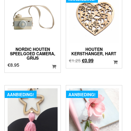
NORDIC HOUTEN
HOUTEN
SPEELGOED CAMERA,
KERSTHANGER, HART
GRIJS
Oorspronkelijke
Huidige
€
1.25
€
0.99
€
8.95
prijs
prijs
was:
is:
€1.25.
€0.99.
AANBIEDING!
AANBIEDING!