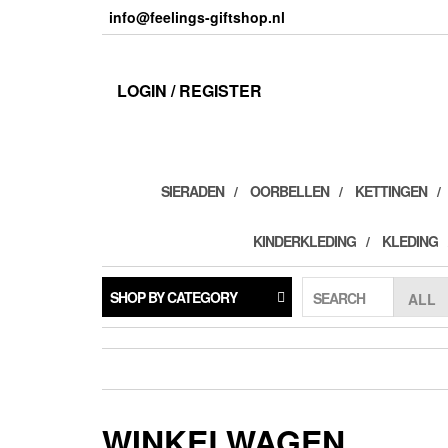
Skip
info@feelings-giftshop.nl
to
the
content
LOGIN / REGISTER
SIERADEN
OORBELLEN
KETTINGEN
KINDERKLEDING
KLEDING
SHOP BY CATEGORY
SEARCH
WINKELWAGEN