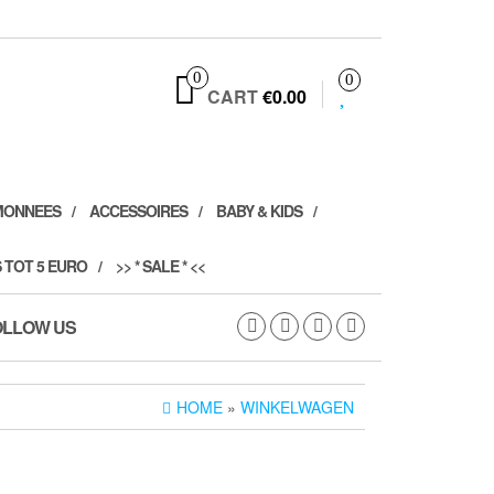
0
0
CART
€0.00
MONNEES
ACCESSOIRES
BABY & KIDS
 TOT 5 EURO
>> * SALE * <<
OLLOW US
HOME
»
WINKELWAGEN