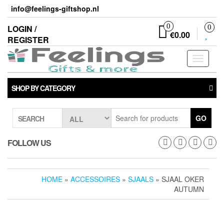
Skip
info@feelings-giftshop.nl
to
the
0
LOGIN /
0
€0.00
content
REGISTER
Toggle
navigati
SHOP BY CATEGORY
GO
SEARCH
FOLLOW US
HOME
»
ACCESSOIRES
»
SJAALS
» SJAAL OKER
AUTUMN