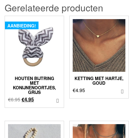
Gerelateerde producten
AANBIEDING!
HOUTEN BIJTRING
KETTING MET HARTJE,
MET
GOUD
KONIJNENOORTJES,
€
4.95
GRIJS
Oorspronkelijke
Huidige
€
6.95
€
4.95
prijs
prijs
was:
is:
€6.95.
€4.95.