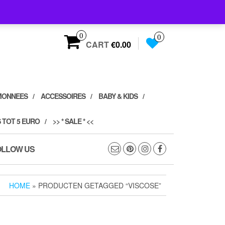
0
0
CART
€0.00
MONNEES
ACCESSOIRES
BABY & KIDS
 TOT 5 EURO
>> * SALE * <<
OLLOW US
HOME
» PRODUCTEN GETAGGED “VISCOSE”