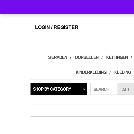
Skip
info@feelings-giftshop.nl
to
the
content
LOGIN / REGISTER
SIERADEN
OORBELLEN
KETTINGEN
KINDERKLEDING
KLEDING
SHOP BY CATEGORY
SEARCH