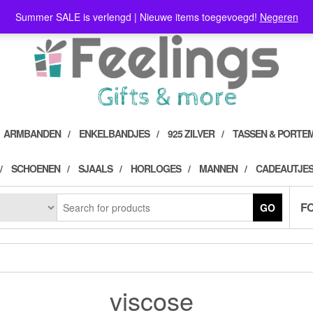
Summer SALE is verlengd | Nieuwe items toegevoegd!
Negeren
ARMBANDEN
ENKELBANDJES
925 ZILVER
TASSEN & PORTE
SCHOENEN
SJAALS
HORLOGES
MANNEN
CADEAUTJES
F
GO
viscose