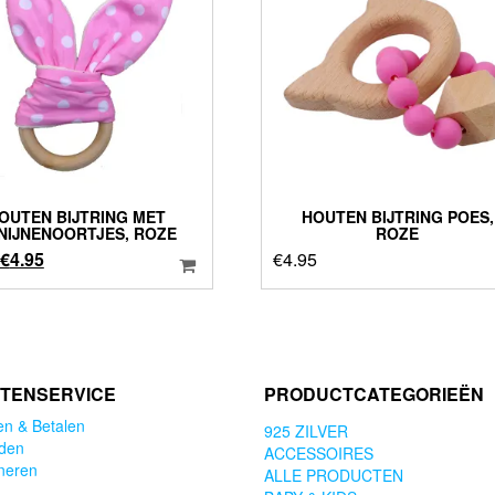
OUTEN BIJTRING MET
HOUTEN BIJTRING POES,
NIJNENOORTJES, ROZE
ROZE
Oorspronkelijke
Huidige
€
4.95
€
4.95
prijs
prijs
was:
is:
€6.95.
€4.95.
TENSERVICE
PRODUCTCATEGORIEËN
en & Betalen
925 ZILVER
den
ACCESSOIRES
neren
ALLE PRODUCTEN