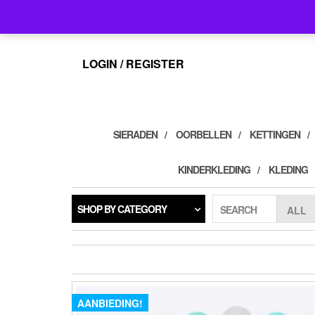
Skip
info@feelings-giftshop.nl
to
the
content
LOGIN / REGISTER
SIERADEN
OORBELLEN
KETTINGEN
KINDERKLEDING
KLEDING
SHOP BY CATEGORY
SEARCH
AANBIEDING!