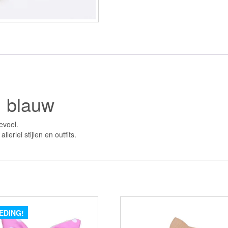
, blauw
evoel.
lerlei stijlen en outfits.
EDING!