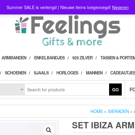
Summer SALE is verlengd | Nieuwe items toegevoegd!
Negeren
ARMBANDEN
ENKELBANDJES
925 ZILVER
TASSEN & PORTE
SCHOENEN
SJAALS
HORLOGES
MANNEN
CADEAUTJES
F
GO
HOME
»
SIERADEN
»
SET IBIZA AR