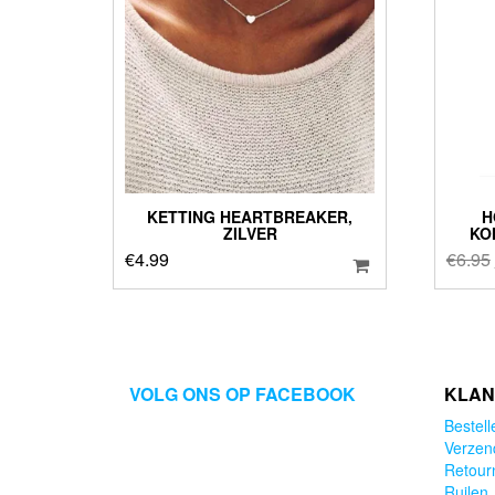
KETTING HEARTBREAKER,
H
ZILVER
KO
€
4.99
€
6.95
VOLG ONS OP FACEBOOK
KLAN
Bestell
Verzen
Retour
Ruilen