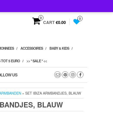
0
0
CART
€0.00
MONNEES
ACCESSOIRES
BABY & KIDS
 TOT 5 EURO
>> * SALE * <<
OLLOW US
ARMBANDEN
» SET IBIZA ARMBANDJES, BLAUW
MBANDJES, BLAUW