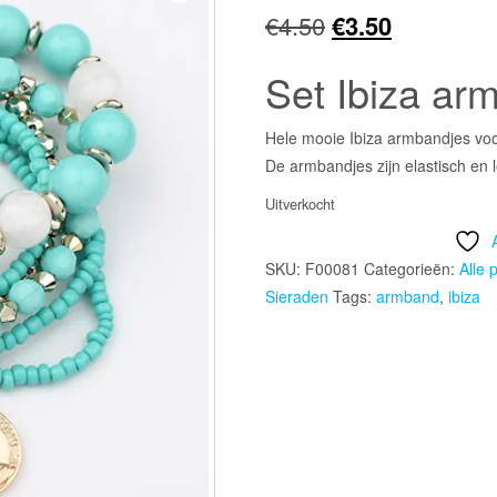
Oorspronkelijk
Huidige
€
4.50
€
3.50
prijs
prijs
Set Ibiza ar
was:
is:
Hele mooie Ibiza armbandjes voo
€4.50.
€3.50.
De armbandjes zijn elastisch en leu
Uitverkocht
SKU:
F00081
Categorieën:
Alle 
Sieraden
Tags:
armband
,
ibiza