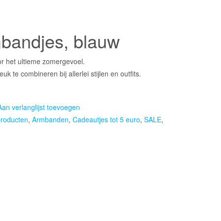
e
mbandjes, blauw
r het ultieme zomergevoel.
k te combineren bij allerlei stijlen en outfits.
Aan verlanglijst toevoegen
producten
,
Armbanden
,
Cadeautjes tot 5 euro
,
SALE
,