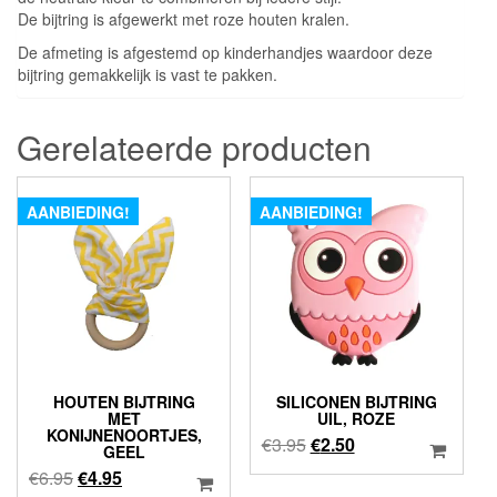
De bijtring is afgewerkt met roze houten kralen.
De afmeting is afgestemd op kinderhandjes waardoor deze
bijtring gemakkelijk is vast te pakken.
Gerelateerde producten
AANBIEDING!
AANBIEDING!
HOUTEN BIJTRING
SILICONEN BIJTRING
MET
UIL, ROZE
KONIJNENOORTJES,
Oorspronkelijke
Huidige
€
3.95
€
2.50
GEEL
prijs
prijs
Oorspronkelijke
Huidige
€
6.95
€
4.95
was:
is: