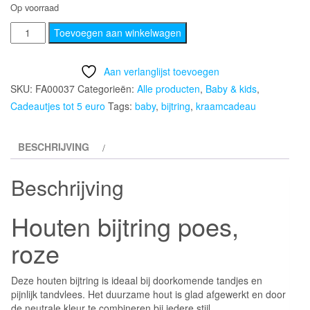
Op voorraad
Houten
Toevoegen aan winkelwagen
bijtring
poes,
Aan verlanglijst toevoegen
roze
SKU:
FA00037
Categorieën:
Alle producten
,
Baby & kids
,
aantal
Cadeautjes tot 5 euro
Tags:
baby
,
bijtring
,
kraamcadeau
BESCHRIJVING
Beschrijving
Houten bijtring poes,
roze
Deze houten bijtring is ideaal bij doorkomende tandjes en
pijnlijk tandvlees. Het duurzame hout is glad afgewerkt en door
de neutrale kleur te combineren bij iedere stijl.