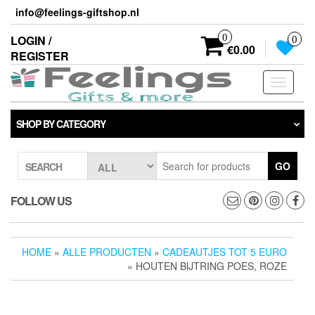
Skip
info@feelings-giftshop.nl
to
the
0
LOGIN /
0
content
€0.00
REGISTER
Toggle
navigati
SHOP BY CATEGORY
GO
SEARCH
FOLLOW US
HOME
»
ALLE PRODUCTEN
»
CADEAUTJES TOT 5 EURO
» HOUTEN BIJTRING POES, ROZE