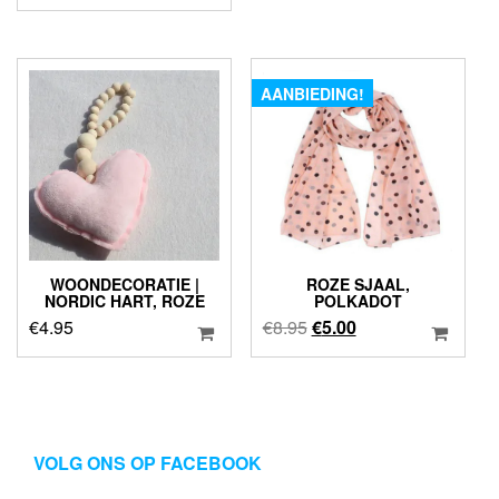
prijs
prijs
€3.95.
€2.50.
was:
is:
€6.95.
€4.95.
AANBIEDING!
WOONDECORATIE |
ROZE SJAAL,
NORDIC HART, ROZE
POLKADOT
Oorspronkelijke
Huidige
€
4.95
€
8.95
€
5.00
prijs
prijs
was:
is:
€8.95.
€5.00.
VOLG ONS OP FACEBOOK