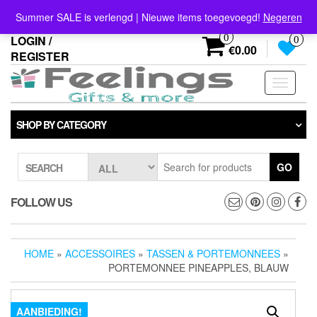
Skip
info@feelings-giftshop.nl
Summer SALE is verlengd | Nieuwe items toegevoegd!
Negeren
to
the
0
LOGIN /
0
content
€0.00
REGISTER
Toggle
navigati
SHOP BY CATEGORY
GO
SEARCH
FOLLOW US
HOME
»
ACCESSOIRES
»
TASSEN & PORTEMONNEES
»
PORTEMONNEE PINEAPPLES, BLAUW
AANBIEDING!