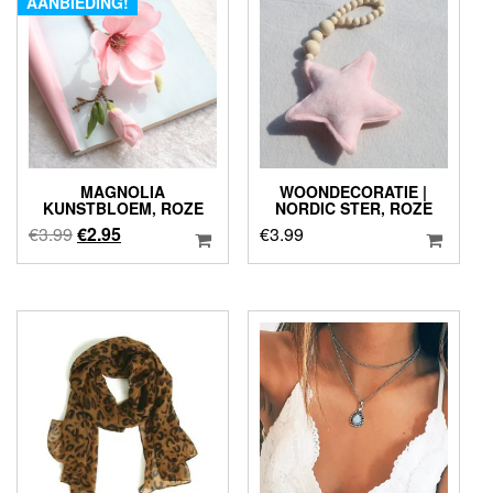
AANBIEDING!
MAGNOLIA
WOONDECORATIE |
KUNSTBLOEM, ROZE
NORDIC STER, ROZE
Oorspronkelijke
Huidige
€
3.99
€
2.95
€
3.99
prijs
prijs
was:
is:
€3.99.
€2.95.