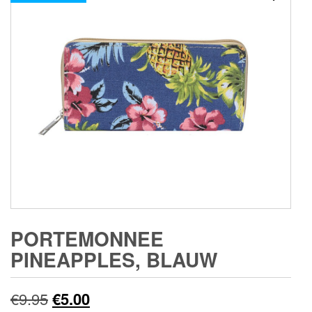
PORTEMONNEE
PINEAPPLES, BLAUW
Oorspronkelijke
Huidige
€
9.95
€
5.00