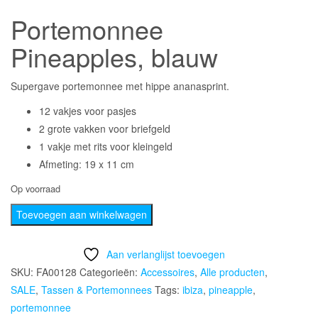
prijs
prijs
Portemonnee
was:
is:
Pineapples, blauw
€9.95.
€5.00.
Supergave portemonnee met hippe ananasprint.
12 vakjes voor pasjes
2 grote vakken voor briefgeld
1 vakje met rits voor kleingeld
Afmeting: 19 x 11 cm
Op voorraad
Portemonnee
Toevoegen aan winkelwagen
Pineapples,
blauw
Aan verlanglijst toevoegen
aantal
SKU:
FA00128
Categorieën:
Accessoires
,
Alle producten
,
SALE
,
Tassen & Portemonnees
Tags:
ibiza
,
pineapple
,
portemonnee