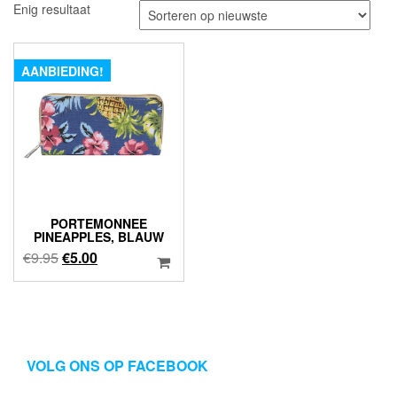
Enig resultaat
AANBIEDING!
PORTEMONNEE
PINEAPPLES, BLAUW
Oorspronkelijke
Huidige
€
9.95
€
5.00
prijs
prijs
was:
is:
€9.95.
€5.00.
VOLG ONS OP FACEBOOK