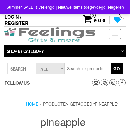
Skip
info@feelings-giftshop.nl
Summer SALE is verlengd | Nieuwe items toegevoegd!
Negeren
to
the
0
LOGIN /
0
content
€0.00
REGISTER
Toggle
navigati
SHOP BY CATEGORY
GO
SEARCH
FOLLOW US
HOME
» PRODUCTEN GETAGGED “PINEAPPLE”
pineapple