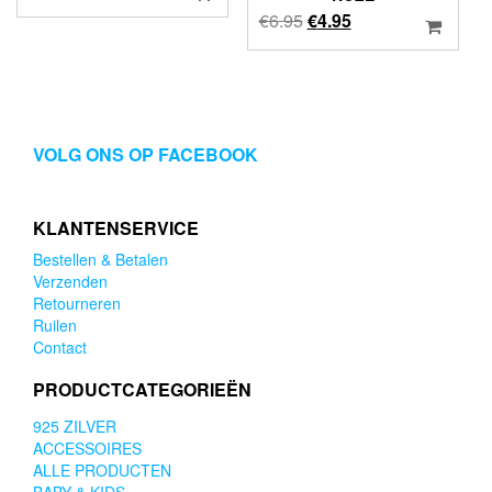
Oorspronkelijke
Huidige
€
6.95
€
4.95
prijs
prijs
was:
is:
€6.95.
€4.95.
VOLG ONS OP FACEBOOK
KLANTENSERVICE
Bestellen & Betalen
Verzenden
Retourneren
Ruilen
Contact
PRODUCTCATEGORIEËN
925 ZILVER
ACCESSOIRES
ALLE PRODUCTEN