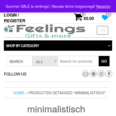
Skip
info@feelings-giftshop.nl
Summer SALE is verlengd | Nieuwe items toegevoegd!
Negeren
to
the
0
LOGIN /
0
content
€0.00
REGISTER
Toggle
navigati
SHOP BY CATEGORY
GO
SEARCH
FOLLOW US
HOME
» PRODUCTEN GETAGGED “MINIMALISTISCH”
minimalistisch