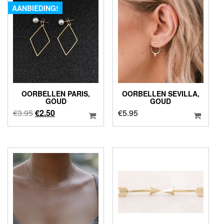
AANBIEDING!
OORBELLEN PARIS,
OORBELLEN SEVILLA,
GOUD
GOUD
Oorspronkelijke
Huidige
€
3.95
€
2.50
€
5.95
prijs
prijs
was:
is:
€3.95.
€2.50.