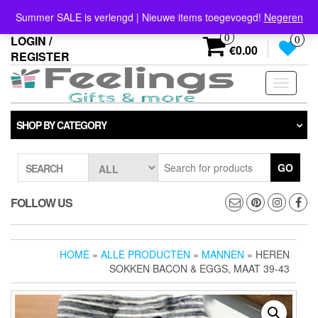
Skip
info@feelings-giftshop.nl
Summer SALE is verlengd | Nieuwe items toegevoegd!
Negeren
to
the
0
LOGIN /
0
content
€0.00
REGISTER
Toggle
navigati
SHOP BY CATEGORY
GO
SEARCH
FOLLOW US
HOME
»
ALLE PRODUCTEN
»
MANNEN
» HEREN
SOKKEN BACON & EGGS, MAAT 39-43