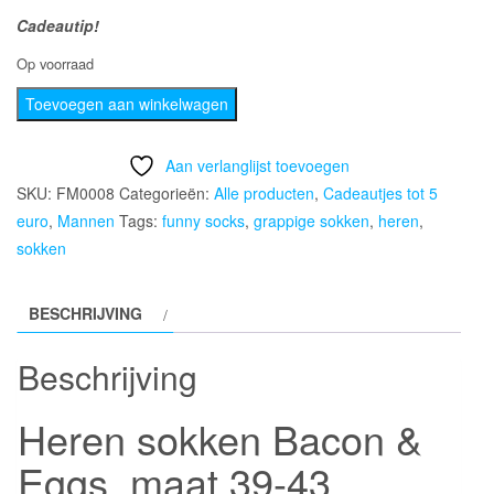
Cadeautip!
Op voorraad
Heren
Toevoegen aan winkelwagen
sokken
Bacon
Aan verlanglijst toevoegen
&
SKU:
FM0008
Categorieën:
Alle producten
,
Cadeautjes tot 5
Eggs,
euro
,
Mannen
Tags:
funny socks
,
grappige sokken
,
heren
,
maat
sokken
39-
43
BESCHRIJVING
aantal
Beschrijving
Heren sokken Bacon &
Eggs, maat 39-43