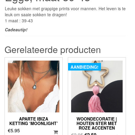
Leuke sokken met grappige prints voor mannen. Het leven is te
leuk om saaie sokken te dragen!
1 maat : 39-43
Cadeautip!
Gerelateerde producten
AANBIEDING!
APARTE IBIZA
WOONDECORATIE |
KETTING ‘MOONLIGHT’
HOUTEN STER MET
ROZE ACCENTEN
€
5.95
Oorspronkelijke
Huidige
€
2.95
€
2.50