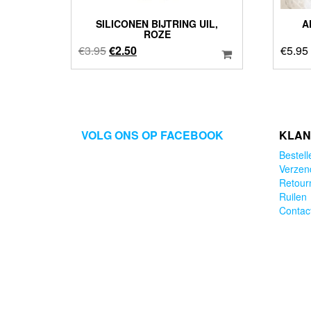
SILICONEN BIJTRING UIL,
A
ROZE
Oorspronkelijke
Huidige
€
3.95
€
2.50
€
5.95
prijs
prijs
was:
is:
€3.95.
€2.50.
VOLG ONS OP FACEBOOK
KLAN
Bestell
Verzen
Retour
Ruilen
Contac