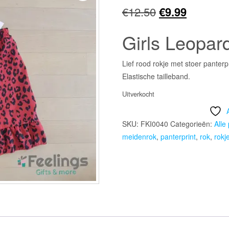
Oorspronkelij
Huidige
€
12.50
€
9.99
prijs
prijs
Girls Leopar
was:
is:
Lief rood rokje met stoer panterpr
€12.50.
€9.99.
Elastische tailleband.
Uitverkocht
SKU:
FKI0040
Categorieën:
Alle
meidenrok
,
panterprint
,
rok
,
rokj