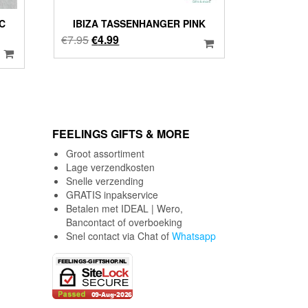
C
IBIZA TASSENHANGER PINK
Oorspronkelijke
Huidige
€
7.95
€
4.99
prijs
prijs
was:
is:
€7.95.
€4.99.
FEELINGS GIFTS & MORE
Groot assortiment
Lage verzendkosten
Snelle verzending
GRATIS inpakservice
Betalen met IDEAL | Wero,
Bancontact of overboeking
Snel contact via Chat of
Whatsapp