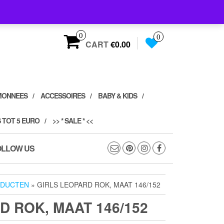
0
0
CART
€0.00
MONNEES
ACCESSOIRES
BABY & KIDS
 TOT 5 EURO
>> * SALE * <<
OLLOW US
ODUCTEN
» GIRLS LEOPARD ROK, MAAT 146/152
D ROK, MAAT 146/152