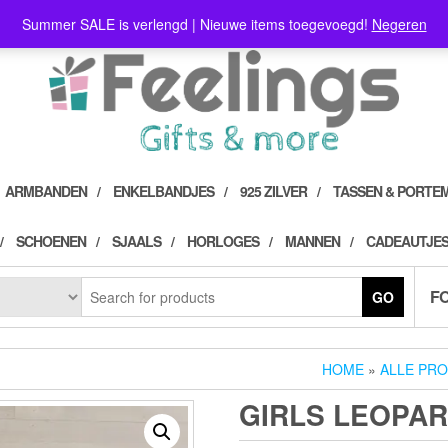
Summer SALE is verlengd | Nieuwe items toegevoegd!
Negeren
ARMBANDEN
ENKELBANDJES
925 ZILVER
TASSEN & PORTE
SCHOENEN
SJAALS
HORLOGES
MANNEN
CADEAUTJES
F
GO
HOME
»
ALLE PR
GIRLS LEOPAR