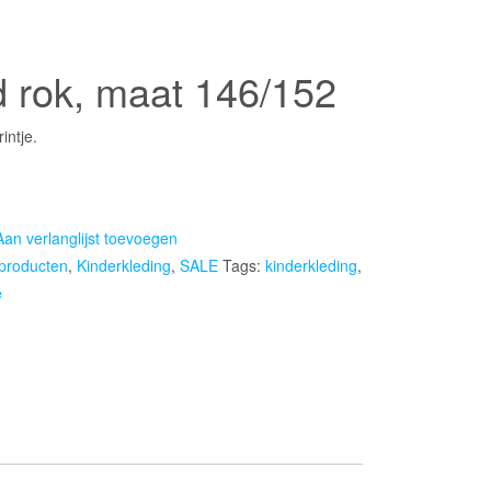
ke
d rok, maat 146/152
intje.
Aan verlanglijst toevoegen
 producten
,
Kinderkleding
,
SALE
Tags:
kinderkleding
,
e