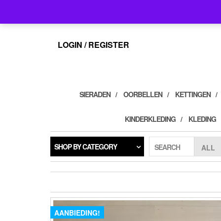
Skip
info@feelings-giftshop.nl
to
the
content
LOGIN / REGISTER
SIERADEN
OORBELLEN
KETTINGEN
KINDERKLEDING
KLEDING
SHOP BY CATEGORY
SEARCH
AANBIEDING!