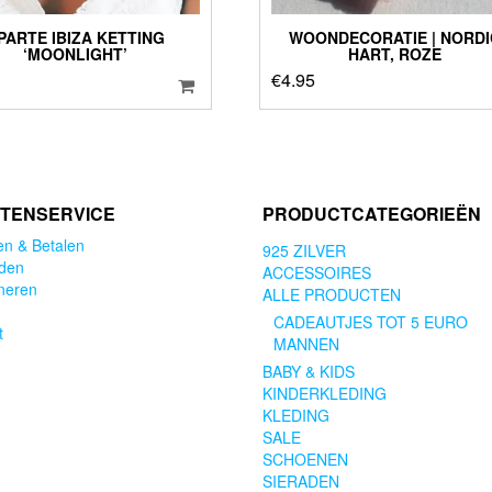
PARTE IBIZA KETTING
WOONDECORATIE | NORDI
‘MOONLIGHT’
HART, ROZE
€
4.95
TENSERVICE
PRODUCTCATEGORIEËN
en & Betalen
925 ZILVER
den
ACCESSOIRES
neren
ALLE PRODUCTEN
CADEAUTJES TOT 5 EURO
t
MANNEN
BABY & KIDS
KINDERKLEDING
KLEDING
SALE
SCHOENEN
SIERADEN