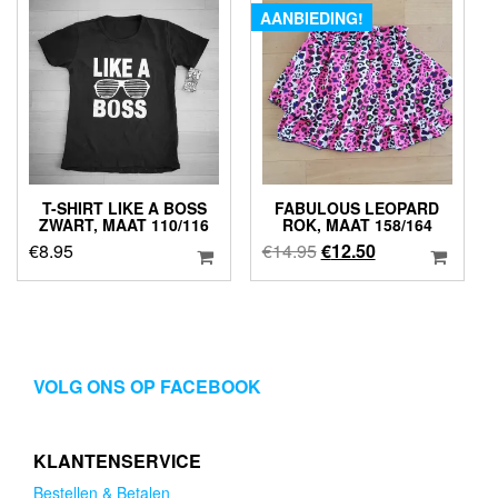
AANBIEDING!
T-SHIRT LIKE A BOSS
FABULOUS LEOPARD
ZWART, MAAT 110/116
ROK, MAAT 158/164
Oorspronkelijke
Huidige
€
8.95
€
14.95
€
12.50
prijs
prijs
was:
is:
€14.95.
€12.50.
VOLG ONS OP FACEBOOK
KLANTENSERVICE
Bestellen & Betalen