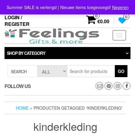
Skip
info@feelings-giftshop.nl
Summer SALE is verlengd | Nieuwe items toegevoegd!
Negeren
to
the
0
LOGIN /
0
content
€0.00
REGISTER
Toggle
navigati
SHOP BY CATEGORY
GO
SEARCH
FOLLOW US
HOME
» PRODUCTEN GETAGGED “KINDERKLEDING”
kinderkleding