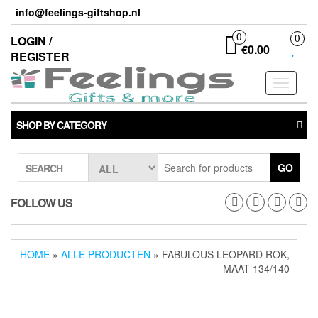
Skip
info@feelings-giftshop.nl
to
the
0
LOGIN /
0
€0.00
content
REGISTER
Toggle
navigati
SHOP BY CATEGORY
GO
SEARCH
FOLLOW US
HOME
»
ALLE PRODUCTEN
» FABULOUS LEOPARD ROK,
MAAT 134/140