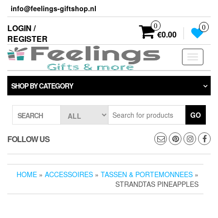
Skip
info@feelings-giftshop.nl
to
the
0
LOGIN /
0
content
€0.00
REGISTER
Toggle
navigati
SHOP BY CATEGORY
GO
SEARCH
FOLLOW US
HOME
»
ACCESSOIRES
»
TASSEN & PORTEMONNEES
»
STRANDTAS PINEAPPLES