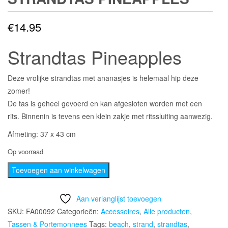
€
14.95
Strandtas Pineapples
Deze vrolijke strandtas met ananasjes is helemaal hip deze
zomer!
De tas is geheel gevoerd en kan afgesloten worden met een
rits. Binnenin is tevens een klein zakje met ritssluiting aanwezig.
Afmeting: 37 x 43 cm
Op voorraad
Strandtas
Toevoegen aan winkelwagen
Pineapples
aantal
Aan verlanglijst toevoegen
SKU:
FA00092
Categorieën:
Accessoires
,
Alle producten
,
Tassen & Portemonnees
Tags:
beach
,
strand
,
strandtas
,