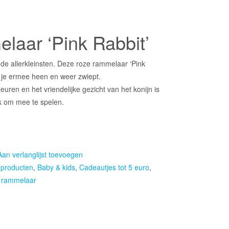
e
laar ‘Pink Rabbit’
de allerkleinsten. Deze roze rammelaar ‘Pink
s je ermee heen en weer zwiept.
leuren en het vriendelijke gezicht van het konijn is
k om mee te spelen.
Aan verlanglijst toevoegen
 producten
,
Baby & kids
,
Cadeautjes tot 5 euro
,
,
rammelaar