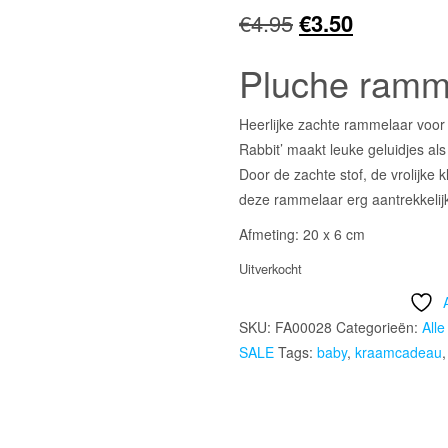
Oorspronkelijk
Huidige
€
4.95
€
3.50
prijs
prijs
Pluche ramme
was:
is:
Heerlijke zachte rammelaar voor 
€4.95.
€3.50.
Rabbit’ maakt leuke geluidjes al
Door de zachte stof, de vrolijke k
deze rammelaar erg aantrekkelij
Afmeting: 20 x 6 cm
Uitverkocht
SKU:
FA00028
Categorieën:
Alle
SALE
Tags:
baby
,
kraamcadeau