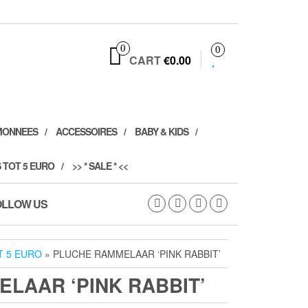
0
0
CART
€0.00
MONNEES
ACCESSOIRES
BABY & KIDS
 TOT 5 EURO
>> * SALE * <<
OLLOW US
T 5 EURO
» PLUCHE RAMMELAAR ‘PINK RABBIT’
LAAR ‘PINK RABBIT’