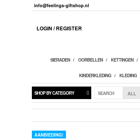
Skip
info@feelings-giftshop.nl
to
the
content
LOGIN / REGISTER
SIERADEN
OORBELLEN
KETTINGEN
KINDERKLEDING
KLEDING
SHOP BY CATEGORY
SEARCH
AANBIEDING!