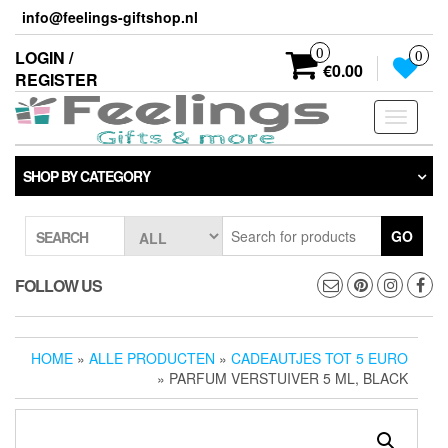
Skip
info@feelings-giftshop.nl
to
the
0
LOGIN /
0
content
€0.00
REGISTER
Toggle
navigati
SHOP BY CATEGORY
GO
SEARCH
FOLLOW US
HOME
»
ALLE PRODUCTEN
»
CADEAUTJES TOT 5 EURO
» PARFUM VERSTUIVER 5 ML, BLACK