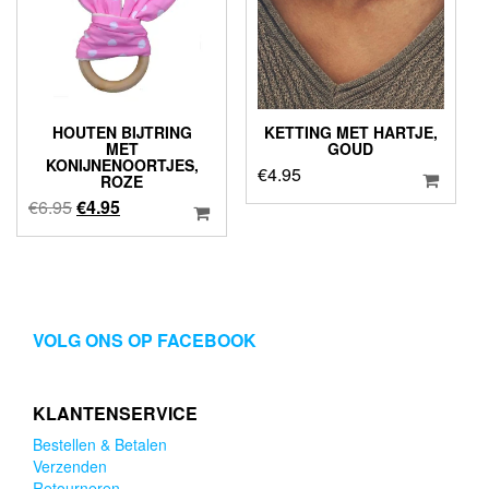
HOUTEN BIJTRING
KETTING MET HARTJE,
MET
GOUD
KONIJNENOORTJES,
€
4.95
ROZE
Oorspronkelijke
Huidige
€
6.95
€
4.95
prijs
prijs
was:
is:
€6.95.
€4.95.
VOLG ONS OP FACEBOOK
KLANTENSERVICE
Bestellen & Betalen
Verzenden
Retourneren