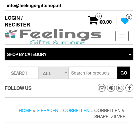
Skip
info@feelings-giftshop.nl
to
the
0
LOGIN /
0
content
€0.00
REGISTER
Toggle
navigati
SHOP BY CATEGORY
GO
SEARCH
FOLLOW US
HOME
»
SIERADEN
»
OORBELLEN
» OORBELLEN V-
SHAPE, ZILVER