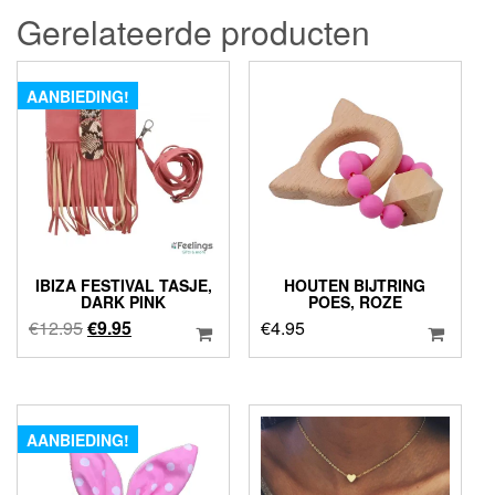
Gerelateerde producten
AANBIEDING!
IBIZA FESTIVAL TASJE,
HOUTEN BIJTRING
DARK PINK
POES, ROZE
Oorspronkelijke
Huidige
€
12.95
€
9.95
€
4.95
prijs
prijs
was:
is:
€12.95.
€9.95.
AANBIEDING!