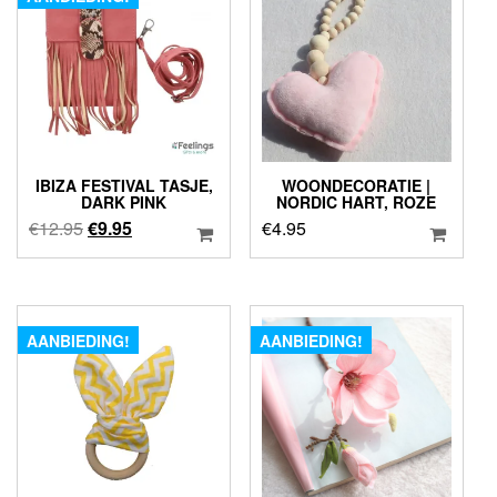
IBIZA FESTIVAL TASJE,
WOONDECORATIE |
DARK PINK
NORDIC HART, ROZE
Oorspronkelijke
Huidige
€
12.95
€
9.95
€
4.95
prijs
prijs
was:
is:
€12.95.
€9.95.
AANBIEDING!
AANBIEDING!