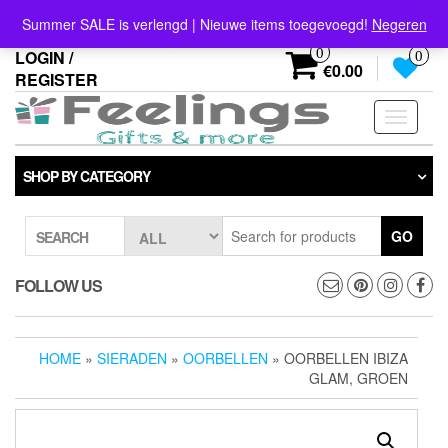
Skip
info@feelings-giftshop.nl
Summer SALE is verlengd | Nieuwe items toegevoegd!
Negeren
to
the
0
LOGIN /
0
content
€0.00
REGISTER
Toggle
navigati
SHOP BY CATEGORY
GO
SEARCH
FOLLOW US
HOME
»
SIERADEN
»
OORBELLEN
» OORBELLEN IBIZA
GLAM, GROEN