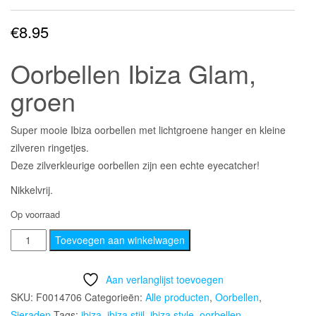
€
8.95
Oorbellen Ibiza Glam,
groen
Super mooie Ibiza oorbellen met lichtgroene hanger en kleine
zilveren ringetjes.
Deze zilverkleurige oorbellen zijn een echte eyecatcher!
Nikkelvrij.
Op voorraad
Oorbellen
Toevoegen aan winkelwagen
Ibiza
Glam,
Aan verlanglijst toevoegen
groen
SKU:
F0014706
Categorieën:
Alle producten
,
Oorbellen
,
aantal
Sieraden
Tags:
ibiza
,
ibiza stijl
,
ibiza style
,
oorbellen