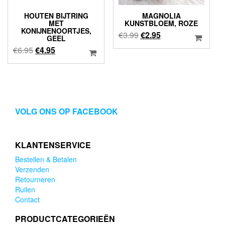
HOUTEN BIJTRING
MAGNOLIA
MET
KUNSTBLOEM, ROZE
KONIJNENOORTJES,
Oorspronkelijke
Huidige
€
3.99
€
2.95
GEEL
prijs
prijs
Oorspronkelijke
Huidige
€
6.95
€
4.95
was:
is:
prijs
prijs
€3.99.
€2.95.
was:
is:
€6.95.
€4.95.
VOLG ONS OP FACEBOOK
KLANTENSERVICE
Bestellen & Betalen
Verzenden
Retourneren
Ruilen
Contact
PRODUCTCATEGORIEËN