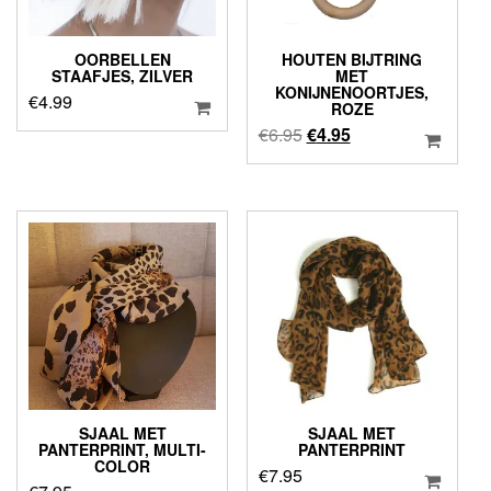
OORBELLEN
HOUTEN BIJTRING
STAAFJES, ZILVER
MET
KONIJNENOORTJES,
€
4.99
ROZE
Oorspronkelijke
Huidige
€
6.95
€
4.95
prijs
prijs
was:
is:
€6.95.
€4.95.
SJAAL MET
SJAAL MET
PANTERPRINT, MULTI-
PANTERPRINT
COLOR
€
7.95