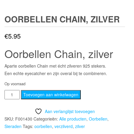
OORBELLEN CHAIN, ZILVER
€
5.95
Oorbellen Chain, zilver
Aparte oorbellen Chain met écht zilveren 925 stekers.
Een echte eyecatcher en zijn overal bij te combineren.
Op voorraad
Oorbellen
Toevoegen aan winkelwagen
Chain,
zilver
Aan verlanglijst toevoegen
aantal
SKU:
F001430
Categorieën:
Alle producten
,
Oorbellen
,
Sieraden
Tags:
oorbellen
,
verzilverd
,
zilver