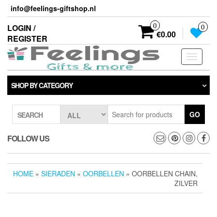
Skip
info@feelings-giftshop.nl
to
the
0
LOGIN /
0
content
€0.00
REGISTER
Toggle
navigati
SHOP BY CATEGORY
GO
SEARCH
FOLLOW US
HOME
»
SIERADEN
»
OORBELLEN
» OORBELLEN CHAIN,
ZILVER