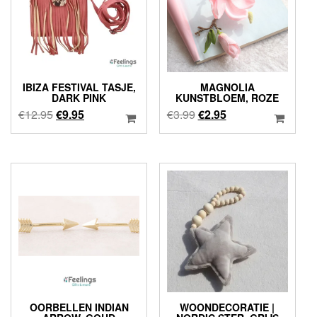
IBIZA FESTIVAL TASJE,
MAGNOLIA
DARK PINK
KUNSTBLOEM, ROZE
Oorspronkelijke
Huidige
Oorspronkelijke
Huidige
€
12.95
€
9.95
€
3.99
€
2.95
prijs
prijs
prijs
prijs
was:
is:
was:
is:
€12.95.
€9.95.
€3.99.
€2.95.
OORBELLEN INDIAN
WOONDECORATIE |