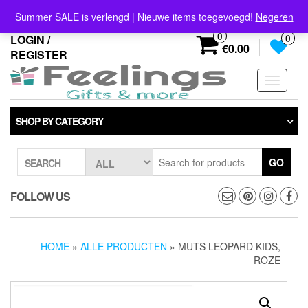
Skip
info@feelings-giftshop.nl
Summer SALE is verlengd | Nieuwe items toegevoegd!
Negeren
to
the
0
LOGIN /
0
content
€0.00
REGISTER
Toggle
navigati
SHOP BY CATEGORY
GO
SEARCH
FOLLOW US
HOME
»
ALLE PRODUCTEN
» MUTS LEOPARD KIDS,
ROZE