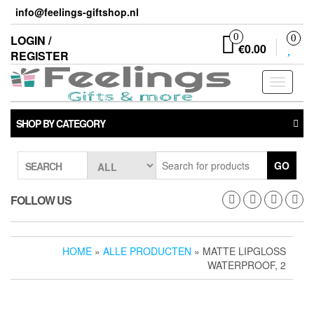
Skip
info@feelings-giftshop.nl
to
the
0
LOGIN /
0
€0.00
content
REGISTER
Toggle
navigati
SHOP BY CATEGORY
GO
SEARCH
FOLLOW US
HOME
»
ALLE PRODUCTEN
» MATTE LIPGLOSS
WATERPROOF, 2