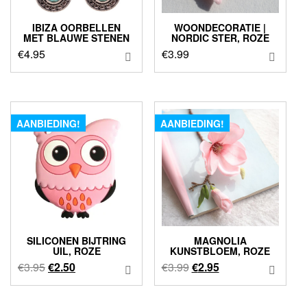
IBIZA OORBELLEN
WOONDECORATIE |
MET BLAUWE STENEN
NORDIC STER, ROZE
€
4.95
€
3.99
AANBIEDING!
AANBIEDING!
SILICONEN BIJTRING
MAGNOLIA
UIL, ROZE
KUNSTBLOEM, ROZE
Oorspronkelijke
Huidige
Oorspronkelijke
Huidige
€
3.95
€
2.50
€
3.99
€
2.95
prijs
prijs
prijs
prijs
was:
is:
was:
is: