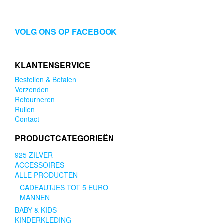
€3.95.
€2.50.
€3.99.
€2.95.
VOLG ONS OP FACEBOOK
KLANTENSERVICE
Bestellen & Betalen
Verzenden
Retourneren
Ruilen
Contact
PRODUCTCATEGORIEËN
925 ZILVER
ACCESSOIRES
ALLE PRODUCTEN
CADEAUTJES TOT 5 EURO
MANNEN
BABY & KIDS
KINDERKLEDING