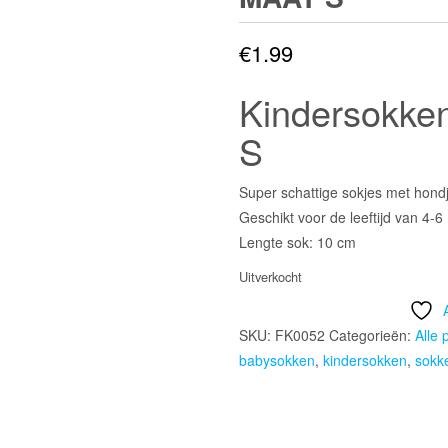
€
1.99
Kindersokken 
S
Super schattige sokjes met hondje
Geschikt voor de leeftijd van 4-6
Lengte sok: 10 cm
Uitverkocht
SKU:
FK0052
Categorieën:
Alle 
babysokken
,
kindersokken
,
sokk