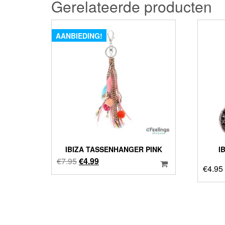
Gerelateerde producten
AANBIEDING!
IBIZA TASSENHANGER PINK
I
Oorspronkelijke
Huidige
€
7.95
€
4.99
€
4.95
prijs
prijs
was:
is:
€7.95.
€4.99.