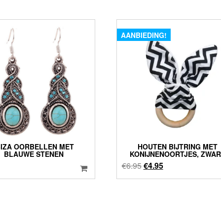
AANBIEDING!
BIZA OORBELLEN MET
HOUTEN BIJTRING MET
BLAUWE STENEN
KONIJNENOORTJES, ZWAR
Oorspronkelijke
Huidige
€
6.95
€
4.95
prijs
prijs
was:
is:
€6.95.
€4.95.