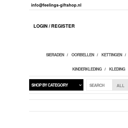
Skip
info@feelings-giftshop.nl
to
the
content
LOGIN / REGISTER
SIERADEN
OORBELLEN
KETTINGEN
KINDERKLEDING
KLEDING
SHOP BY CATEGORY
SEARCH