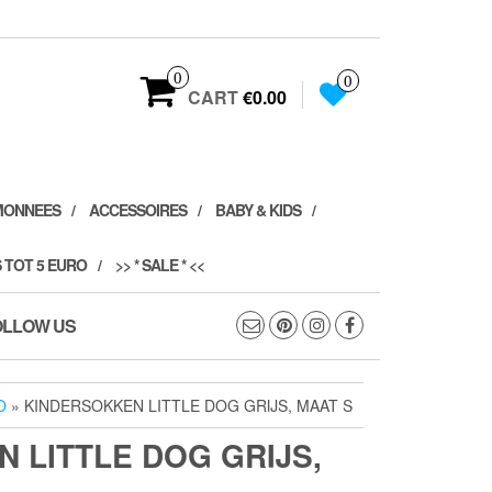
0
0
CART
€0.00
MONNEES
ACCESSOIRES
BABY & KIDS
 TOT 5 EURO
>> * SALE * <<
OLLOW US
O
» KINDERSOKKEN LITTLE DOG GRIJS, MAAT S
 LITTLE DOG GRIJS,