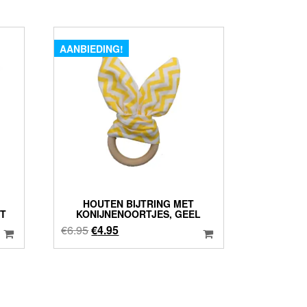
AANBIEDING!
HOUTEN BIJTRING MET
T
KONIJNENOORTJES, GEEL
Oorspronkelijke
Huidige
€
6.95
€
4.95
prijs
prijs
was:
is:
€6.95.
€4.95.