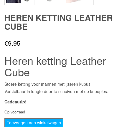
HEREN KETTING LEATHER
CUBE
€
9.95
Heren ketting Leather
Cube
Stoere ketting voor mannen met ijzeren kubus.
Verstelbaar in lengte door te schuiven met de knoopjes.
Cadeautip!
Op voorraad
Heren
Toevoegen aan winkelwagen
ketting