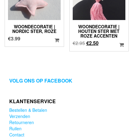
WOONDECORATIE |
WOONDECORATIE |
NORDIC STER, ROZE
HOUTEN STER MET
ROZE ACCENTEN
€
3.99
Oorspronkelijke
Huidige
€
2.95
€
2.50
prijs
prijs
was:
is:
€2.95.
€2.50.
VOLG ONS OP FACEBOOK
KLANTENSERVICE
Bestellen & Betalen
Verzenden
Retourneren
Ruilen
Contact