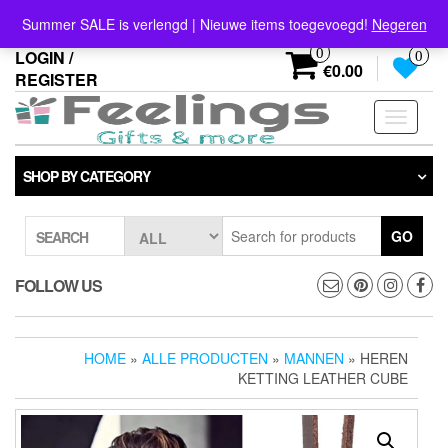
Skip
info@feelings-giftshop.nl
Summer SALE is verlengd | Nieuwe items toegevoegd!
Negeren
to
the
0
LOGIN /
0
content
€0.00
REGISTER
Toggle
navigati
SHOP BY CATEGORY
GO
SEARCH
FOLLOW US
HOME
»
ALLE PRODUCTEN
»
MANNEN
» HEREN
KETTING LEATHER CUBE