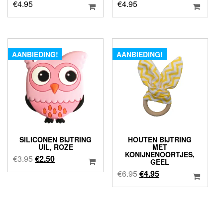
€
4.95
€
4.95
AANBIEDING!
AANBIEDING!
SILICONEN BIJTRING
HOUTEN BIJTRING
UIL, ROZE
MET
KONIJNENOORTJES,
Oorspronkelijke
Huidige
€
3.95
€
2.50
GEEL
prijs
prijs
Oorspronkelijke
Huidige
€
6.95
€
4.95
was:
is:
prijs
prijs
€3.95.
€2.50.
was:
is:
€6.95.
€4.95.