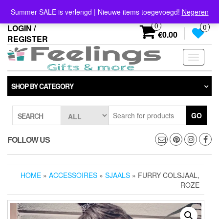
Skip
info@feelings-giftshop.nl
Summer SALE is verlengd | Nieuwe items toegevoegd!
Negeren
to
the
0
LOGIN /
0
content
€0.00
REGISTER
Toggle
navigati
SHOP BY CATEGORY
GO
SEARCH
FOLLOW US
HOME
»
ACCESSOIRES
»
SJAALS
» FURRY COLSJAAL,
ROZE