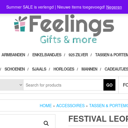
Summer SALE is verlengd | Nieuwe items toegevoegd!
Negeren
ARMBANDEN
ENKELBANDJES
925 ZILVER
TASSEN & PORTE
SCHOENEN
SJAALS
HORLOGES
MANNEN
CADEAUTJES
F
GO
HOME
»
ACCESSOIRES
»
TASSEN & PORTEM
FESTIVAL LEO