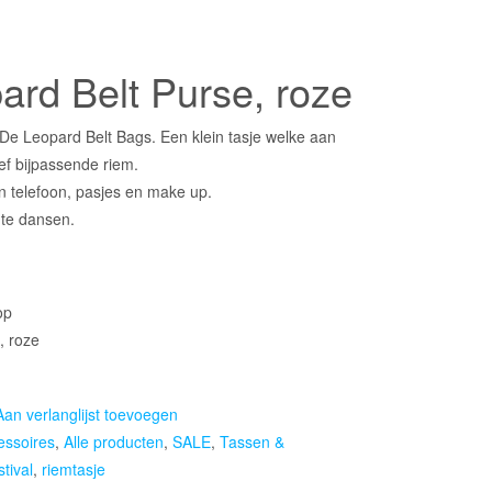
ke
ard Belt Purse, roze
 De Leopard Belt Bags. Een klein tasje welke aan
ef bijpassende riem.
n telefoon, pasjes en make up.
m te dansen.
op
, roze
Aan verlanglijst toevoegen
essoires
,
Alle producten
,
SALE
,
Tassen &
stival
,
riemtasje