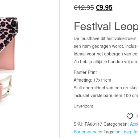
Oorspronkelij
Huidige
€
12.95
€
9.95
prijs
prijs
Festival Leop
was:
is:
Dé musthave dit festivalseizoen!
€12.95.
€9.95.
een riem gedragen wordt, inclusi
Ideaal voor het opbergen van ee
Zo heb je altijd je handen vrij o
Panter Print
Afmeting: 17x11cm
Sluit doormiddel van een drukkn
inclusief verstelbare riem 100 cm
Uitverkocht
SKU:
FA00117
Categorieën:
Acc
Portemonnees
Tags:
belt bag
,
fe