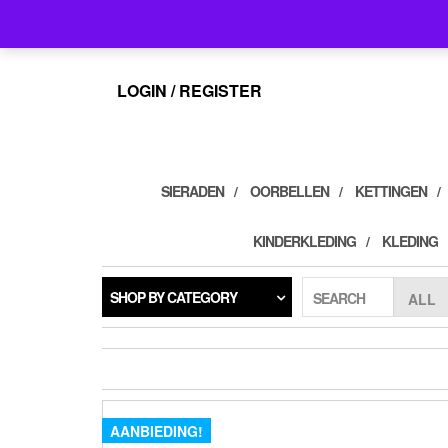
Skip
info@feelings-giftshop.nl
to
the
content
LOGIN / REGISTER
SIERADEN
OORBELLEN
KETTINGEN
KINDERKLEDING
KLEDING
SHOP BY CATEGORY
SEARCH
AANBIEDING!