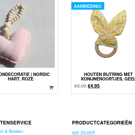
AANBIEDING!
NDECORATIE | NORDIC
HOUTEN BIJTRING MET
HART, ROZE
KONIJNENOORTJES, GEE
Oorspronkelijke
Huidige
€
6.95
€
4.95
prijs
prijs
was:
is:
€6.95.
€4.95.
TENSERVICE
PRODUCTCATEGORIEËN
en & Betalen
925 ZILVER