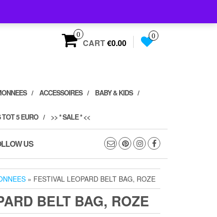
0
0
CART
€0.00
MONNEES
ACCESSOIRES
BABY & KIDS
 TOT 5 EURO
>> * SALE * <<
OLLOW US
ONNEES
» FESTIVAL LEOPARD BELT BAG, ROZE
PARD BELT BAG, ROZE