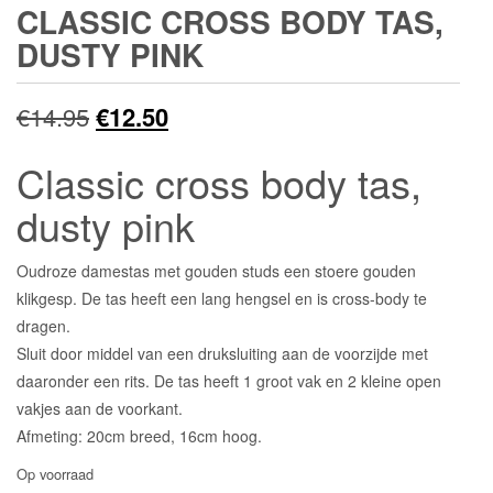
CLASSIC CROSS BODY TAS,
DUSTY PINK
Oorspronkelijke
Huidige
€
14.95
€
12.50
prijs
prijs
Classic cross body tas,
was:
is:
dusty pink
€14.95.
€12.50.
Oudroze damestas met gouden studs een stoere gouden
klikgesp. De tas heeft een lang hengsel en is cross-body te
dragen.
Sluit door middel van een druksluiting aan de voorzijde met
daaronder een rits. De tas heeft 1 groot vak en 2 kleine open
vakjes aan de voorkant.
Afmeting: 20cm breed, 16cm hoog.
Op voorraad