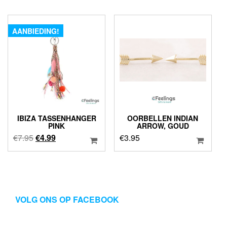
was:
is:
€12.95.
€9.95.
AANBIEDING!
IBIZA TASSENHANGER
OORBELLEN INDIAN
PINK
ARROW, GOUD
Oorspronkelijke
Huidige
€
7.95
€
4.99
€
3.95
prijs
prijs
was:
is:
€7.95.
€4.99.
VOLG ONS OP FACEBOOK