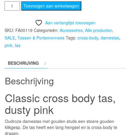
Classic
Toevoegen aan winkelwagen
cross
body
Aan verlanglijst toevoegen
tas,
SKU:
FA00119
Categorieën:
Accessoires
,
Alle producten
,
dusty
SALE
,
Tassen & Portemonnees
Tags:
cross-body
,
damestas
,
pink
pink
,
tas
aantal
BESCHRIJVING
Beschrijving
Classic cross body tas,
dusty pink
Oudroze damestas met gouden studs een stoere gouden
klikgesp. De tas heeft een lang hengsel en is cross-body te
dragen.