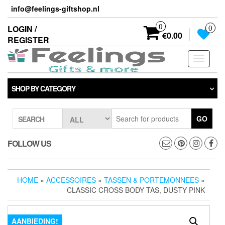
Skip
info@feelings-giftshop.nl
to
the
0
LOGIN /
0
content
€0.00
REGISTER
Toggle
navigati
SHOP BY CATEGORY
GO
SEARCH
FOLLOW US
HOME
»
ACCESSOIRES
»
TASSEN & PORTEMONNEES
»
CLASSIC CROSS BODY TAS, DUSTY PINK
AANBIEDING!