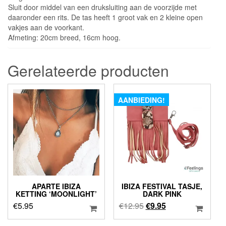
Sluit door middel van een druksluiting aan de voorzijde met
daaronder een rits. De tas heeft 1 groot vak en 2 kleine open
vakjes aan de voorkant.
Afmeting: 20cm breed, 16cm hoog.
Gerelateerde producten
AANBIEDING!
APARTE IBIZA
IBIZA FESTIVAL TASJE,
KETTING ‘MOONLIGHT’
DARK PINK
Oorspronkelijke
Huidige
€
5.95
€
12.95
€
9.95
prijs
prijs