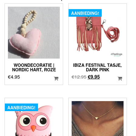
AANBIEDING!
WOONDECORATIE |
IBIZA FESTIVAL TASJE,
NORDIC HART, ROZE
DARK PINK
Oorspronkelijke
Huidige
€
4.95
€
12.95
€
9.95
prijs
prijs
was:
is:
€12.95.
€9.95.
AANBIEDING!