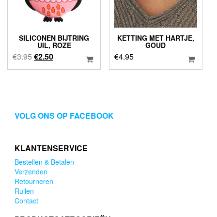
SILICONEN BIJTRING
KETTING MET HARTJE,
UIL, ROZE
GOUD
Oorspronkelijke
Huidige
€
3.95
€
2.50
€
4.95
prijs
prijs
was:
is:
€3.95.
€2.50.
VOLG ONS OP FACEBOOK
KLANTENSERVICE
Bestellen & Betalen
Verzenden
Retourneren
Ruilen
Contact