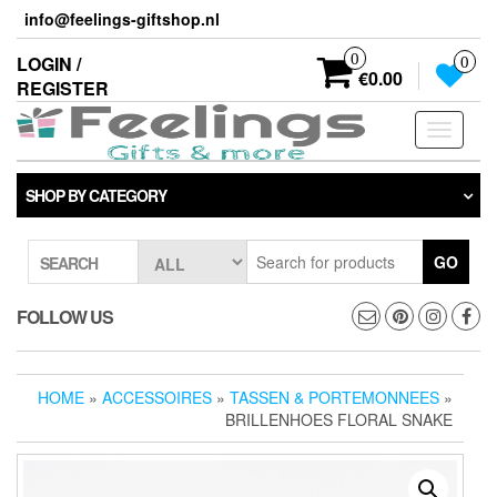
Skip
info@feelings-giftshop.nl
to
the
0
LOGIN /
0
content
€0.00
REGISTER
Toggle
navigati
SHOP BY CATEGORY
GO
SEARCH
FOLLOW US
HOME
»
ACCESSOIRES
»
TASSEN & PORTEMONNEES
»
BRILLENHOES FLORAL SNAKE