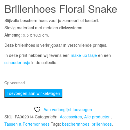
Brillenhoes Floral Snake
Stijlvolle beschermhoes voor je zonnebril of leesbril.
Stevig materiaal met metalen clicksysteem.
Afmeting: 9,5 x 18,5 cm.
Deze brillenhoes is verkrijgbaar in verschillende printjes.
In deze print hebben wij tevens een
make-up tasje
en een
schoudertasje
in de collectie.
Op voorraad
Brillenhoes
Toevoegen aan winkelwagen
Floral
Snake
Aan verlanglijst toevoegen
aantal
SKU:
FA002014
Categorieën:
Accessoires
,
Alle producten
,
Tassen & Portemonnees
Tags:
beschermhoes
,
brillenhoes
,