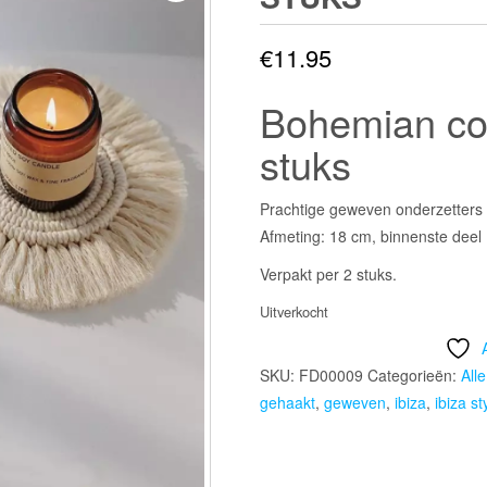
€
11.95
Bohemian coa
stuks
Prachtige geweven onderzetters i
Afmeting: 18 cm, binnenste deel
Verpakt per 2 stuks.
Uitverkocht
SKU:
FD00009
Categorieën:
All
gehaakt
,
geweven
,
ibiza
,
ibiza st