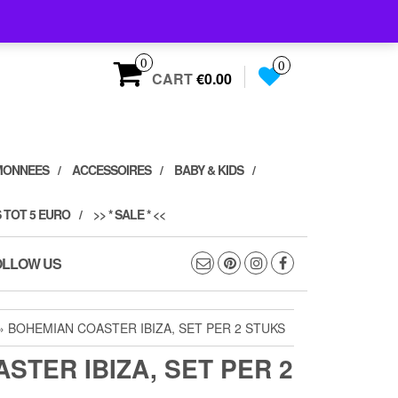
0
0
CART
€0.00
MONNEES
ACCESSOIRES
BABY & KIDS
 TOT 5 EURO
>> * SALE * <<
OLLOW US
» BOHEMIAN COASTER IBIZA, SET PER 2 STUKS
STER IBIZA, SET PER 2