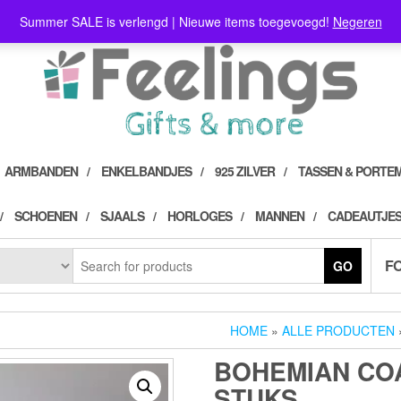
Summer SALE is verlengd | Nieuwe items toegevoegd!
Negeren
ARMBANDEN
ENKELBANDJES
925 ZILVER
TASSEN & PORTE
SCHOENEN
SJAALS
HORLOGES
MANNEN
CADEAUTJES
F
GO
HOME
»
ALLE PRODUCTEN
BOHEMIAN COA
STUKS