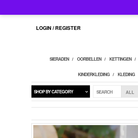
Skip
info@feelings-giftshop.nl
to
the
content
LOGIN / REGISTER
SIERADEN
OORBELLEN
KETTINGEN
KINDERKLEDING
KLEDING
SHOP BY CATEGORY
SEARCH