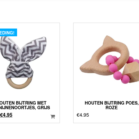
EDING!
OUTEN BIJTRING MET
HOUTEN BIJTRING POES,
NIJNENOORTJES, GRIJS
ROZE
Oorspronkelijke
Huidige
€
4.95
€
4.95
prijs
prijs
was:
is:
€6.95.
€4.95.