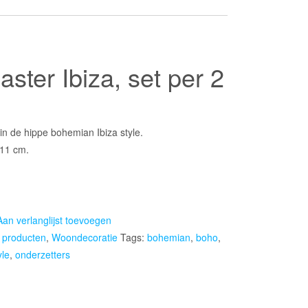
ster Ibiza, set per 2
n de hippe bohemian Ibiza style.
 11 cm.
Aan verlanglijst toevoegen
e producten
,
Woondecoratie
Tags:
bohemian
,
boho
,
yle
,
onderzetters