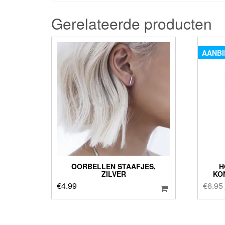
Gerelateerde producten
AANBI
OORBELLEN STAAFJES,
H
ZILVER
KO
€
4.99
€
6.95