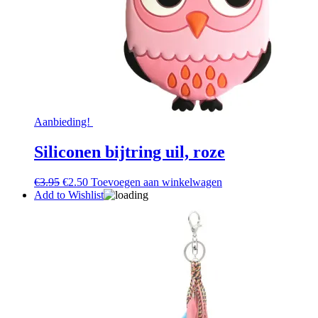
Aanbieding!
Siliconen bijtring uil, roze
Oorspronkelijke
Huidige
€
3.95
€
2.50
Toevoegen aan winkelwagen
prijs
prijs
Add to Wishlist
was:
is:
€3.95.
€2.50.