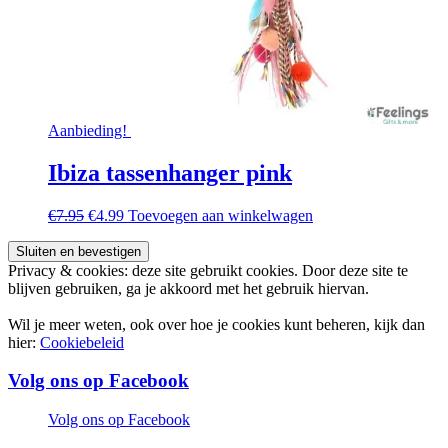
Aanbieding!
Ibiza tassenhanger pink
Oorspronkelijke
Huidige
€
7.95
€
4.99
Toevoegen aan winkelwagen
prijs
prijs
was:
is:
€7.95.
€4.99.
Privacy & cookies: deze site gebruikt cookies. Door deze site te
blijven gebruiken, ga je akkoord met het gebruik hiervan.
Wil je meer weten, ook over hoe je cookies kunt beheren, kijk dan
hier:
Cookiebeleid
Volg ons op Facebook
Volg ons op Facebook