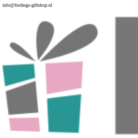
Skip
info@feelings-giftshop.nl
to
the
content