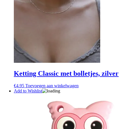
Ketting Classic met bolletjes, zilver
€
4.95
Toevoegen aan winkelwagen
Add to Wishlist