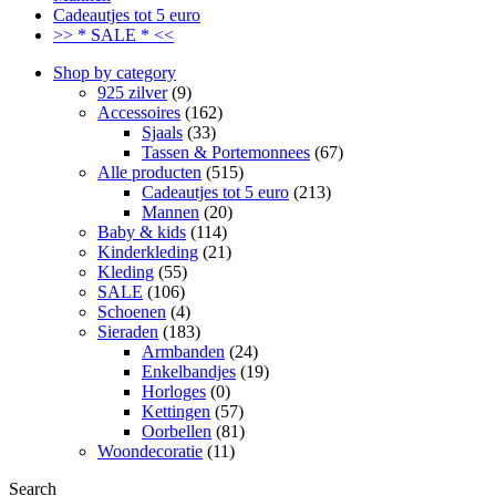
Cadeautjes tot 5 euro
>> * SALE * <<
Shop by category
925 zilver
(9)
Accessoires
(162)
Sjaals
(33)
Tassen & Portemonnees
(67)
Alle producten
(515)
Cadeautjes tot 5 euro
(213)
Mannen
(20)
Baby & kids
(114)
Kinderkleding
(21)
Kleding
(55)
SALE
(106)
Schoenen
(4)
Sieraden
(183)
Armbanden
(24)
Enkelbandjes
(19)
Horloges
(0)
Kettingen
(57)
Oorbellen
(81)
Woondecoratie
(11)
Search