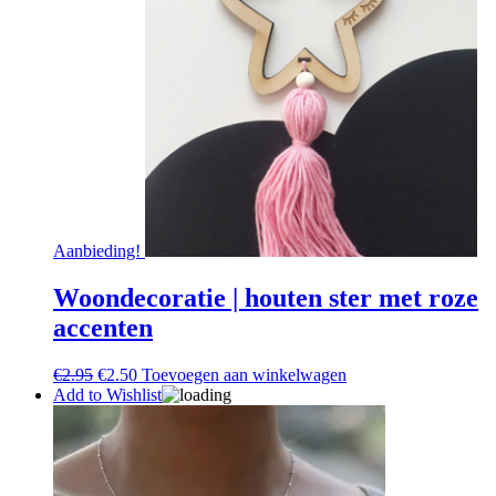
Aanbieding!
Woondecoratie | houten ster met roze
accenten
Oorspronkelijke
Huidige
€
2.95
€
2.50
Toevoegen aan winkelwagen
prijs
prijs
Add to Wishlist
was:
is:
€2.95.
€2.50.