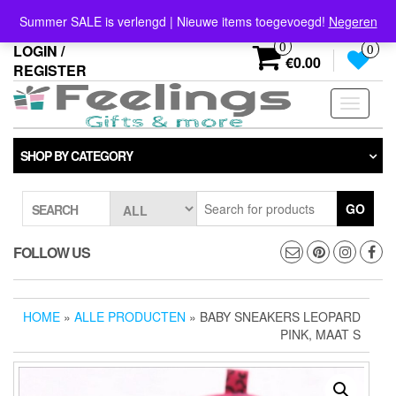
Skip
info@feelings-giftshop.nl
Summer SALE is verlengd | Nieuwe items toegevoegd!
Negeren
to
the
0
LOGIN /
0
content
€0.00
REGISTER
Toggle
navigati
SHOP BY CATEGORY
GO
SEARCH
FOLLOW US
HOME
»
ALLE PRODUCTEN
» BABY SNEAKERS LEOPARD
PINK, MAAT S