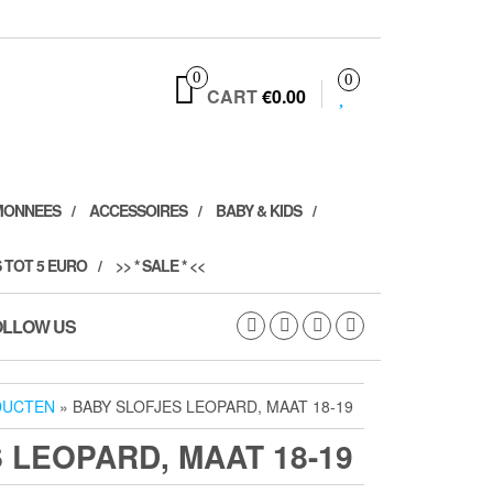
0
0
CART
€0.00
MONNEES
ACCESSOIRES
BABY & KIDS
 TOT 5 EURO
>> * SALE * <<
OLLOW US
DUCTEN
» BABY SLOFJES LEOPARD, MAAT 18-19
 LEOPARD, MAAT 18-19