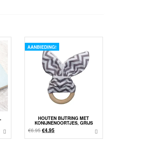
AANBIEDING!
,
HOUTEN BIJTRING MET
KONIJNENOORTJES, GRIJS
Oorspronkelijke
Huidige
€
6.95
€
4.95
prijs
prijs