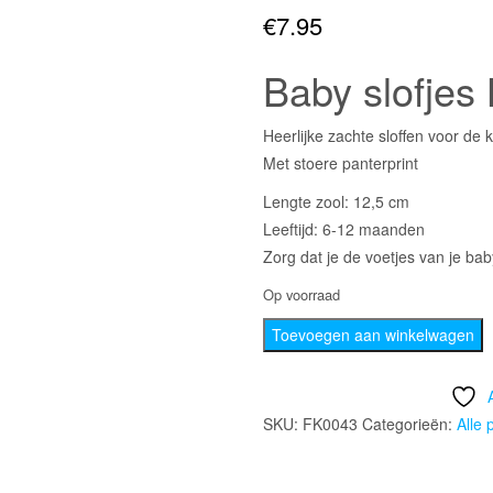
€
7.95
Baby slofjes
Heerlijke zachte sloffen voor de
Met stoere panterprint
Lengte zool: 12,5 cm
Leeftijd: 6-12 maanden
Zorg dat je de voetjes van je ba
Op voorraad
Baby
Toevoegen aan winkelwagen
slofjes
Leopard,
maat
SKU:
FK0043
Categorieën:
Alle 
18-
19