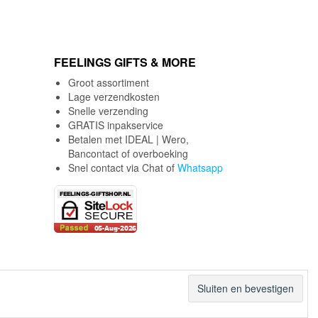
was:
is:
€6.95.
€4.95.
FEELINGS GIFTS & MORE
Groot assortiment
Lage verzendkosten
Snelle verzending
GRATIS inpakservice
Betalen met IDEAL | Wero,
Bancontact of overboeking
Snel contact via Chat of
Whatsapp