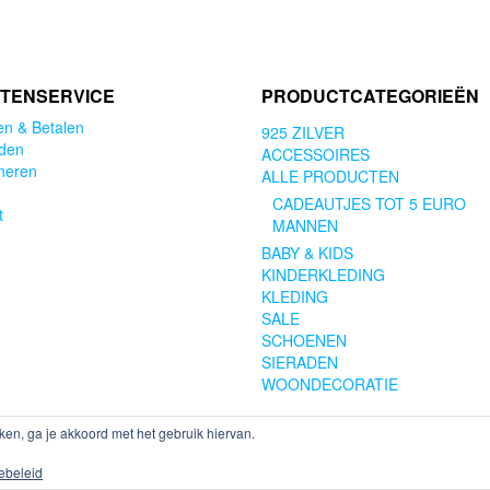
was:
is:
was:
is:
€2.95.
€2.50.
€3.99.
€2.95.
TENSERVICE
PRODUCTCATEGORIEËN
en & Betalen
925 ZILVER
den
ACCESSOIRES
neren
ALLE PRODUCTEN
CADEAUTJES TOT 5 EURO
t
MANNEN
BABY & KIDS
KINDERKLEDING
KLEDING
SALE
SCHOENEN
SIERADEN
WOONDECORATIE
iken, ga je akkoord met het gebruik hiervan.
© COPYRIGHT 2026 FEELINGS GIFTS & MORE
ebeleid