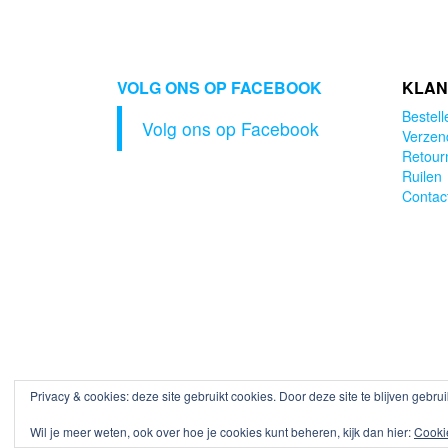
was:
is:
€6.95.
€4.95.
VOLG ONS OP FACEBOOK
KLAN
Bestell
Volg ons op Facebook
Verzen
Retour
Ruilen
Contac
Privacy & cookies: deze site gebruikt cookies. Door deze site te blijven gebru
Wil je meer weten, ook over hoe je cookies kunt beheren, kijk dan hier:
Cooki