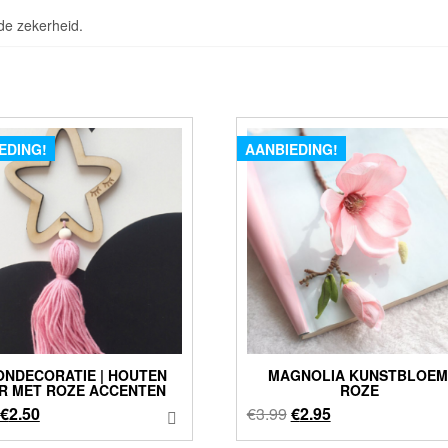
de zekerheid.
EDING!
AANBIEDING!
NDECORATIE | HOUTEN
MAGNOLIA KUNSTBLOEM
R MET ROZE ACCENTEN
ROZE
Oorspronkelijke
Huidige
Oorspronkelijke
Huidige
€
2.50
€
3.99
€
2.95
prijs
prijs
prijs
prijs