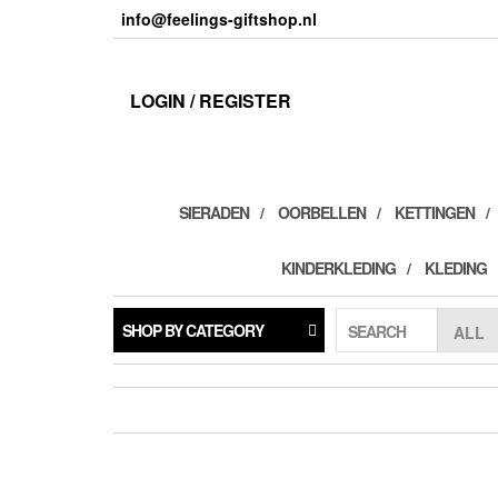
Skip
info@feelings-giftshop.nl
to
the
content
LOGIN / REGISTER
SIERADEN
OORBELLEN
KETTINGEN
KINDERKLEDING
KLEDING
SHOP BY CATEGORY
SEARCH