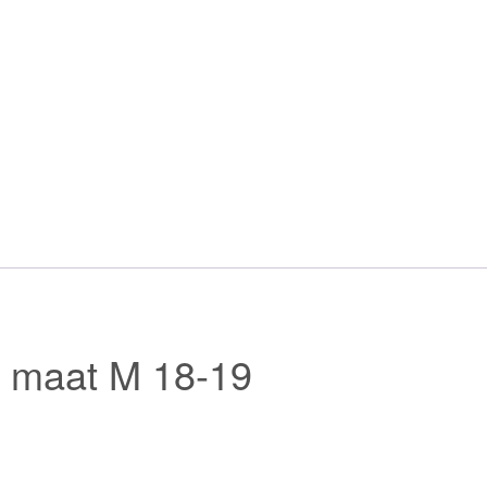
aantal
, maat M 18-19