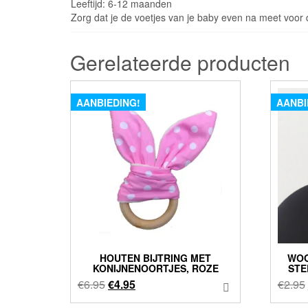
Leeftijd: 6-12 maanden
Zorg dat je de voetjes van je baby even na meet voor 
Gerelateerde producten
AANBIEDING!
AANBI
HOUTEN BIJTRING MET
WOO
KONIJNENOORTJES, ROZE
STE
Oorspronkelijke
Huidige
€
6.95
€
4.95
€
2.95
prijs
prijs