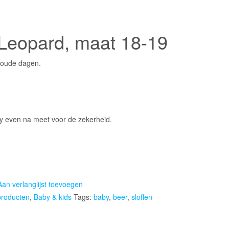
 Leopard, maat 18-19
 koude dagen.
by even na meet voor de zekerheid.
Aan verlanglijst toevoegen
producten
,
Baby & kids
Tags:
baby
,
beer
,
sloffen