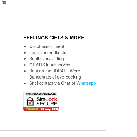
prijs
prijs
was:
is:
€7.95.
€4.99.
FEELINGS GIFTS & MORE
Groot assortiment
Lage verzendkosten
Snelle verzending
GRATIS inpakservice
Betalen met IDEAL | Wero,
Bancontact of overboeking
Snel contact via Chat of
Whatsapp