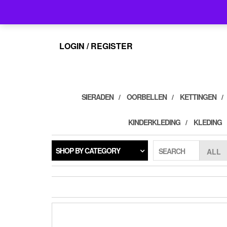
Skip
info@feelings-giftshop.nl
to
the
content
LOGIN / REGISTER
SIERADEN
OORBELLEN
KETTINGEN
KINDERKLEDING
KLEDING
SHOP BY CATEGORY
SEARCH