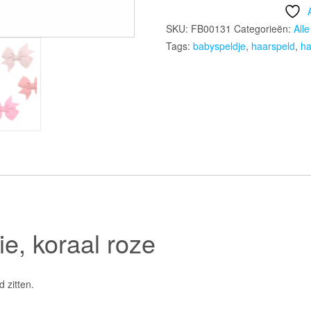
Trixie,
koraal
SKU:
FB00131
Categorieën:
All
roze
Tags:
babyspeldje
,
haarspeld
,
ha
aantal
ie, koraal roze
d zitten.