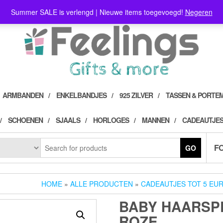
Summer SALE is verlengd | Nieuwe items toegevoegd!
Negeren
ARMBANDEN
ENKELBANDJES
925 ZILVER
TASSEN & PORTE
SCHOENEN
SJAALS
HORLOGES
MANNEN
CADEAUTJES
F
GO
HOME
»
ALLE PRODUCTEN
»
CADEAUTJES TOT 5 EU
BABY HAARSPE
ROZE