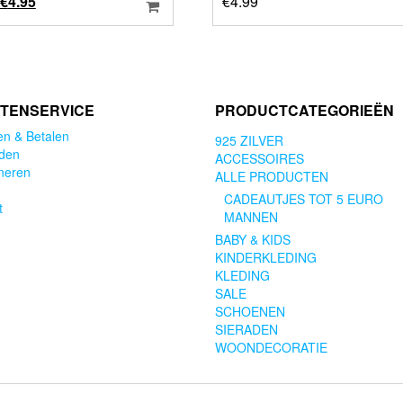
Oorspronkelijke
Huidige
€
4.95
€
4.99
prijs
prijs
was:
is:
€6.95.
€4.95.
TENSERVICE
PRODUCTCATEGORIEËN
en & Betalen
925 ZILVER
den
ACCESSOIRES
neren
ALLE PRODUCTEN
CADEAUTJES TOT 5 EURO
t
MANNEN
BABY & KIDS
KINDERKLEDING
KLEDING
SALE
SCHOENEN
SIERADEN
WOONDECORATIE