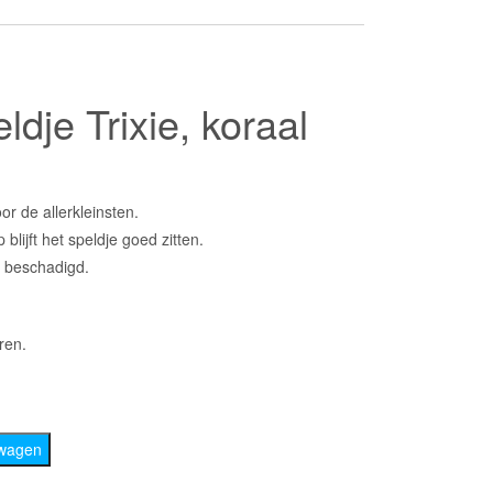
dje Trixie, koraal
oor de allerkleinsten.
blijft het speldje goed zitten.
t beschadigd.
ren.
lwagen