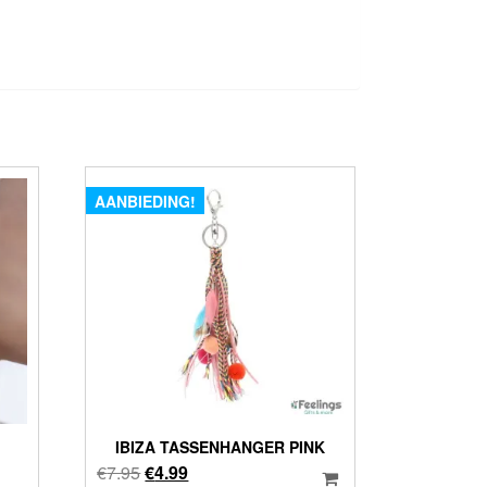
AANBIEDING!
IBIZA TASSENHANGER PINK
Oorspronkelijke
Huidige
€
7.95
€
4.99