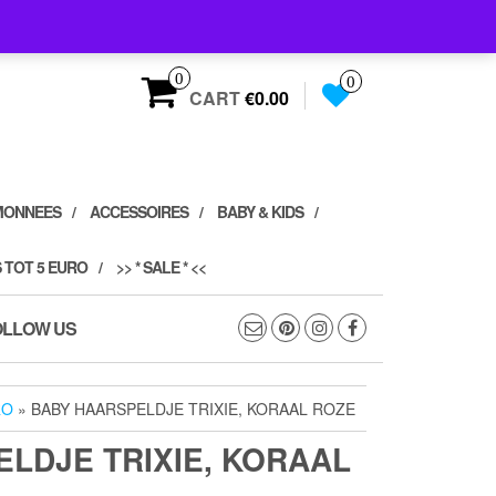
0
0
CART
€0.00
MONNEES
ACCESSOIRES
BABY & KIDS
 TOT 5 EURO
>> * SALE * <<
OLLOW US
RO
» BABY HAARSPELDJE TRIXIE, KORAAL ROZE
LDJE TRIXIE, KORAAL