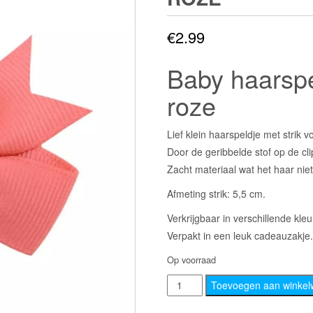
€
2.99
Baby haarspel
roze
Lief klein haarspeldje met strik v
Door de geribbelde stof op de clip 
Zacht materiaal wat het haar nie
Afmeting strik: 5,5 cm.
Verkrijgbaar in verschillende kleu
Verpakt in een leuk cadeauzakje.
Op voorraad
Baby
Toevoegen aan winke
haarspeldje