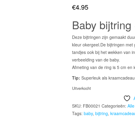
€
4.95
Baby bijtring 
Deze bijtringen zijn gemaakt duu
kleur okergeel.De bijtringen me
tandjes ook bij het wekken van in
verbeelding van de baby.
Afmeting van de ring is 5 cm en i
Tip:
Superleuk als kraamcadeau
Uitverkocht
SKU:
FB00021
Categorieën:
All
Tags:
baby
,
bijtring
,
kraamcadea