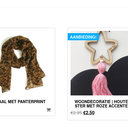
AANBIEDING!
AAL MET PANTERPRINT
WOONDECORATIE | HOUT
STER MET ROZE ACCENT
Oorspronkelijke
Huidige
€
2.95
€
2.50
prijs
prijs
was:
is: