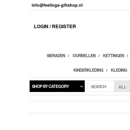
Skip
info@feelings-giftshop.nl
to
the
content
LOGIN / REGISTER
SIERADEN
OORBELLEN
KETTINGEN
KINDERKLEDING
KLEDING
SHOP BY CATEGORY
SEARCH