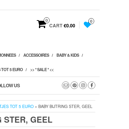
0
0
CART
€0.00
MONNEES
ACCESSOIRES
BABY & KIDS
 TOT 5 EURO
>> * SALE * <<
OLLOW US
JES TOT 5 EURO
» BABY BIJTRING STER, GEEL
G STER, GEEL