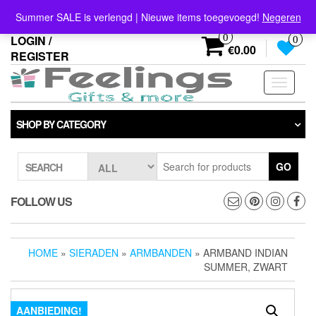
Skip
info@feelings-giftshop.nl
Summer SALE is verlengd | Nieuwe items toegevoegd!
Negeren
to
the
0
LOGIN /
0
content
€0.00
REGISTER
Toggle
navigati
SHOP BY CATEGORY
GO
SEARCH
FOLLOW US
HOME
»
SIERADEN
»
ARMBANDEN
» ARMBAND INDIAN
SUMMER, ZWART
AANBIEDING!