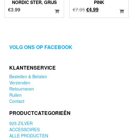
NORDIC STER, GRIJS
PINK
Oorspronkelijke
Huidige
€
3.99
€
7.95
€
4.99
prijs
prijs
was:
is:
€7.95.
€4.99.
VOLG ONS OP FACEBOOK
KLANTENSERVICE
Bestellen & Betalen
Verzenden
Retourneren
Ruilen
Contact
PRODUCTCATEGORIEËN
925 ZILVER
ACCESSOIRES
ALLE PRODUCTEN