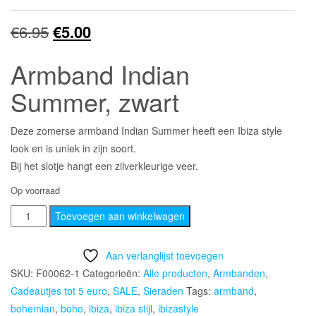
Oorspronkelijke
Huidige
€
6.95
€
5.00
prijs
prijs
Armband Indian
was:
is:
Summer, zwart
€6.95.
€5.00.
Deze zomerse armband Indian Summer heeft een Ibiza style
look en is uniek in zijn soort.
Bij het slotje hangt een zilverkleurige veer.
Op voorraad
Armband
Toevoegen aan winkelwagen
Indian
Summer,
Aan verlanglijst toevoegen
zwart
SKU:
F00062-1
Categorieën:
Alle producten
,
Armbanden
,
aantal
Cadeautjes tot 5 euro
,
SALE
,
Sieraden
Tags:
armband
,
bohemian
,
boho
,
ibiza
,
ibiza stijl
,
ibizastyle