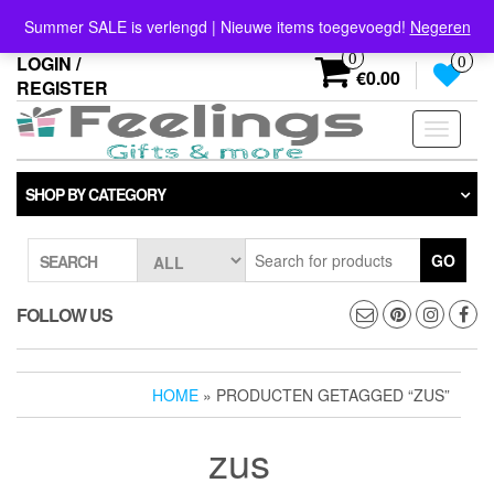
Skip
info@feelings-giftshop.nl
Summer SALE is verlengd | Nieuwe items toegevoegd!
Negeren
to
the
0
LOGIN /
0
content
€0.00
REGISTER
Toggle
navigati
SHOP BY CATEGORY
GO
SEARCH
FOLLOW US
HOME
» PRODUCTEN GETAGGED “ZUS”
zus