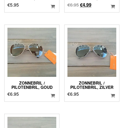
Oorspronkelijke
Huidige
€
5.95
€
6.95
€
4.99
prijs
prijs
was:
is:
€6.95.
€4.99.
ZONNEBRIL /
ZONNEBRIL /
PILOTENBRIL, GOUD
PILOTENBRIL, ZILVER
€
6.95
€
6.95