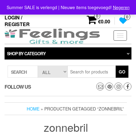
Skip
info@feelings-giftshop.nl
Summer SALE is verlengd | Nieuwe items toegevoegd!
Negeren
to
the
0
LOGIN /
0
content
€0.00
REGISTER
Toggle
navigati
SHOP BY CATEGORY
GO
SEARCH
FOLLOW US
HOME
» PRODUCTEN GETAGGED “ZONNEBRIL”
zonnebril