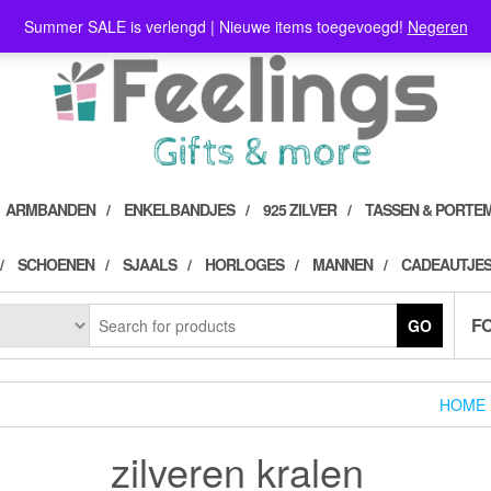
Summer SALE is verlengd | Nieuwe items toegevoegd!
Negeren
ARMBANDEN
ENKELBANDJES
925 ZILVER
TASSEN & PORTE
SCHOENEN
SJAALS
HORLOGES
MANNEN
CADEAUTJES
F
GO
HOME
zilveren kralen