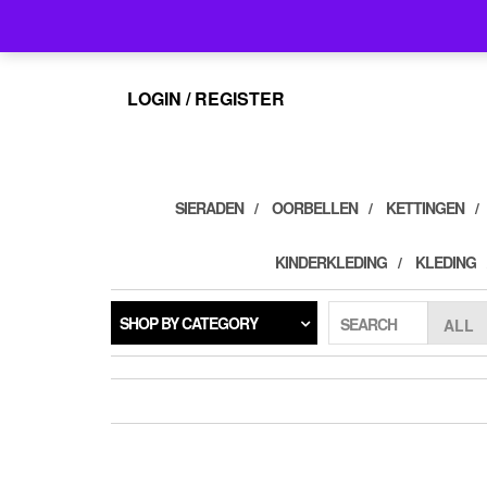
Skip
info@feelings-giftshop.nl
to
the
content
LOGIN / REGISTER
SIERADEN
OORBELLEN
KETTINGEN
KINDERKLEDING
KLEDING
SHOP BY CATEGORY
SEARCH