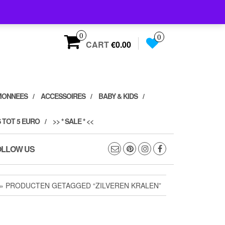
0
0
CART
€0.00
MONNEES
ACCESSOIRES
BABY & KIDS
 TOT 5 EURO
>> * SALE * <<
OLLOW US
» PRODUCTEN GETAGGED “ZILVEREN KRALEN”