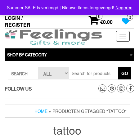
Skip
info@feelings-giftshop.nl
Summer SALE is verlengd | Nieuwe items toegevoegd!
Negeren
to
the
0
LOGIN /
0
content
€0.00
REGISTER
Toggle
navigati
SHOP BY CATEGORY
GO
SEARCH
FOLLOW US
HOME
» PRODUCTEN GETAGGED “TATTOO”
tattoo