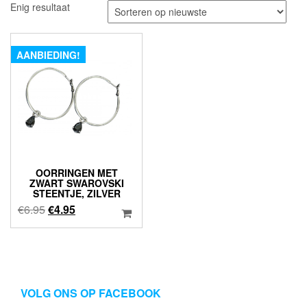
Enig resultaat
AANBIEDING!
OORRINGEN MET
ZWART SWAROVSKI
STEENTJE, ZILVER
Oorspronkelijke
Huidige
€
6.95
€
4.95
prijs
prijs
was:
is:
€6.95.
€4.95.
VOLG ONS OP FACEBOOK