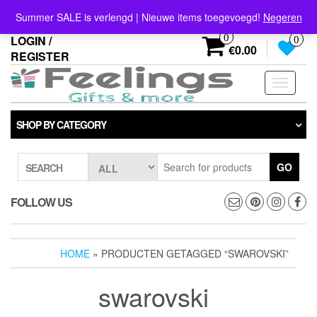
Skip
info@feelings-giftshop.nl
Summer SALE is verlengd | Nieuwe items toegevoegd!
Negeren
to
the
0
LOGIN /
0
content
€0.00
REGISTER
Toggle
navigati
SHOP BY CATEGORY
GO
SEARCH
FOLLOW US
HOME
» PRODUCTEN GETAGGED “SWAROVSKI”
swarovski