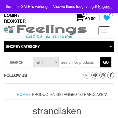
Skip
info@feelings-giftshop.nl
Summer SALE is verlengd | Nieuwe items toegevoegd!
Negeren
to
the
0
LOGIN /
0
content
€0.00
REGISTER
Toggle
navigati
SHOP BY CATEGORY
GO
SEARCH
FOLLOW US
HOME
» PRODUCTEN GETAGGED “STRANDLAKEN”
strandlaken