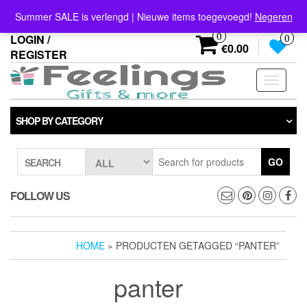
Skip
info@feelings-giftshop.nl
Summer SALE is verlengd | Nieuwe items toegevoegd!
Negeren
to
the
0
LOGIN /
0
content
€0.00
REGISTER
Toggle
navigati
SHOP BY CATEGORY
GO
SEARCH
FOLLOW US
HOME
» PRODUCTEN GETAGGED “PANTER”
panter