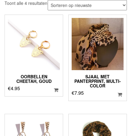
Gesorteerd
Toont alle 4 resultaten
op
nieuwste
OORBELLEN
SJAAL MET
CHEETAH, GOUD
PANTERPRINT, MULTI-
COLOR
€
4.95
€
7.95