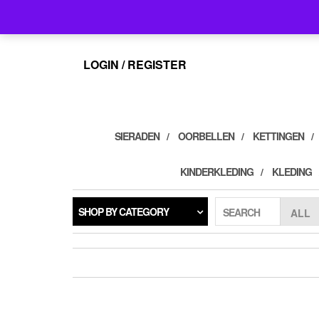
Skip
info@feelings-giftshop.nl
to
the
content
LOGIN / REGISTER
SIERADEN
OORBELLEN
KETTINGEN
KINDERKLEDING
KLEDING
SHOP BY CATEGORY
SEARCH