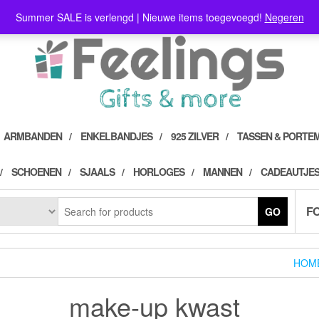
Summer SALE is verlengd | Nieuwe items toegevoegd!
Negeren
ARMBANDEN
ENKELBANDJES
925 ZILVER
TASSEN & PORTE
SCHOENEN
SJAALS
HORLOGES
MANNEN
CADEAUTJES
F
GO
HOM
make-up kwast