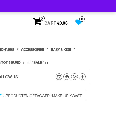
0
0
CART
€0.00
MONNEES
ACCESSOIRES
BABY & KIDS
 TOT 5 EURO
>> * SALE * <<
OLLOW US
E
» PRODUCTEN GETAGGED “MAKE-UP KWAST”