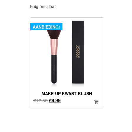
Enig resultaat
AANBIEDING!
MAKE-UP KWAST BLUSH
Oorspronkelijke
Huidige
€
12.50
€
9.99
prijs
prijs
was:
is:
€12.50.
€9.99.