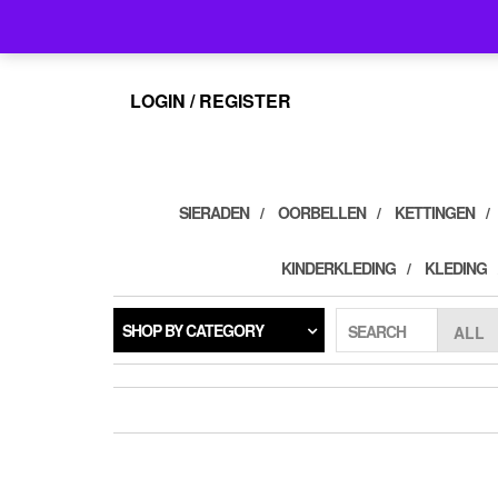
Skip
info@feelings-giftshop.nl
to
the
content
LOGIN / REGISTER
SIERADEN
OORBELLEN
KETTINGEN
KINDERKLEDING
KLEDING
SHOP BY CATEGORY
SEARCH