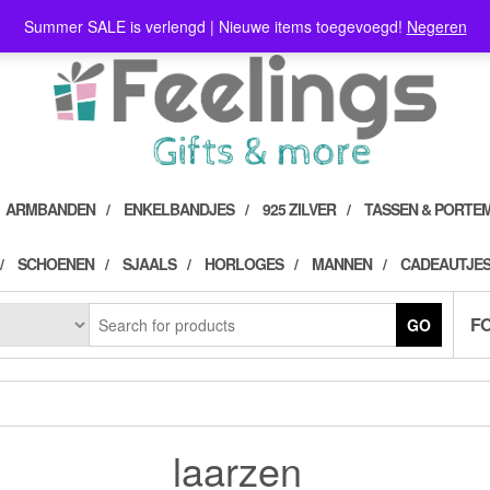
Summer SALE is verlengd | Nieuwe items toegevoegd!
Negeren
ARMBANDEN
ENKELBANDJES
925 ZILVER
TASSEN & PORTE
SCHOENEN
SJAALS
HORLOGES
MANNEN
CADEAUTJES
F
GO
laarzen