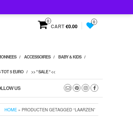
0
0
CART
€0.00
MONNEES
ACCESSOIRES
BABY & KIDS
 TOT 5 EURO
>> * SALE * <<
OLLOW US
HOME
» PRODUCTEN GETAGGED “LAARZEN”