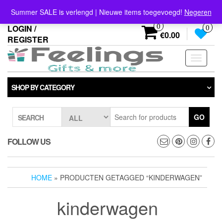
Skip
info@feelings-giftshop.nl
Summer SALE is verlengd | Nieuwe items toegevoegd!
Negeren
to
the
0
LOGIN /
0
content
€0.00
REGISTER
Toggle
navigati
SHOP BY CATEGORY
GO
SEARCH
FOLLOW US
HOME
» PRODUCTEN GETAGGED “KINDERWAGEN”
kinderwagen