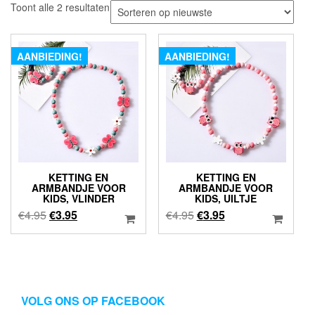
Gesorteerd
Toont alle 2 resultaten
op
nieuwste
AANBIEDING!
AANBIEDING!
KETTING EN
KETTING EN
ARMBANDJE VOOR
ARMBANDJE VOOR
KIDS, VLINDER
KIDS, UILTJE
Oorspronkelijke
Huidige
Oorspronkelijke
Huidige
€
4.95
€
3.95
€
4.95
€
3.95
prijs
prijs
prijs
prijs
was:
is:
was:
is:
€4.95.
€3.95.
€4.95.
€3.95.
VOLG ONS OP FACEBOOK