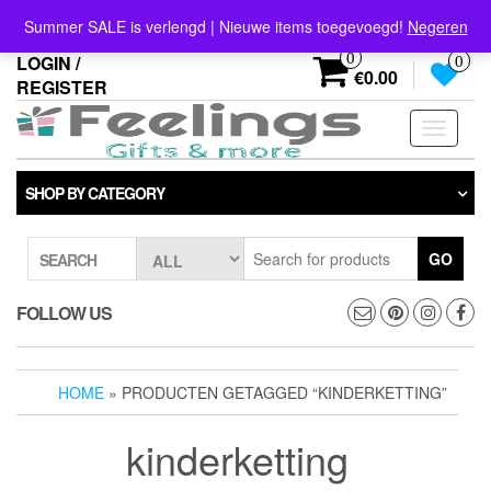
Skip
info@feelings-giftshop.nl
Summer SALE is verlengd | Nieuwe items toegevoegd!
Negeren
to
the
0
LOGIN /
0
content
€0.00
REGISTER
Toggle
navigati
SHOP BY CATEGORY
GO
SEARCH
FOLLOW US
HOME
» PRODUCTEN GETAGGED “KINDERKETTING”
kinderketting