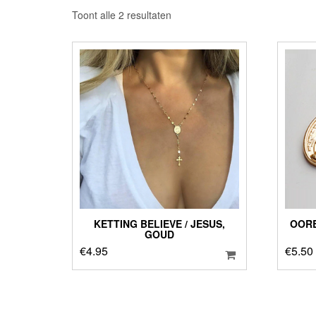
Gesorteerd
Toont alle 2 resultaten
op
nieuwste
KETTING BELIEVE / JESUS,
OORB
GOUD
€
4.95
€
5.50