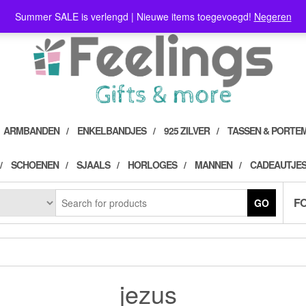
Summer SALE is verlengd | Nieuwe items toegevoegd!
Negeren
ARMBANDEN
ENKELBANDJES
925 ZILVER
TASSEN & PORTE
SCHOENEN
SJAALS
HORLOGES
MANNEN
CADEAUTJES
F
GO
jezus