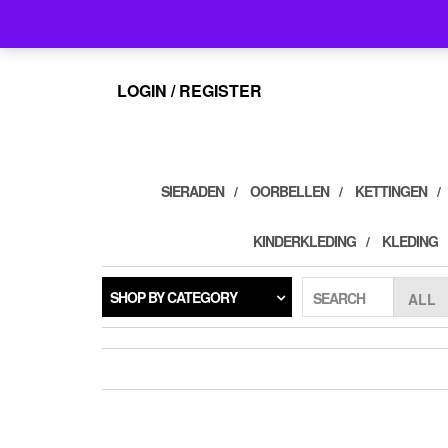
Skip
info@feelings-giftshop.nl
to
the
content
LOGIN / REGISTER
SIERADEN
OORBELLEN
KETTINGEN
KINDERKLEDING
KLEDING
SHOP BY CATEGORY
SEARCH