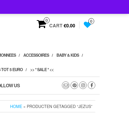
0
0
CART
€0.00
MONNEES
ACCESSOIRES
BABY & KIDS
 TOT 5 EURO
>> * SALE * <<
OLLOW US
HOME
» PRODUCTEN GETAGGED “JEZUS”