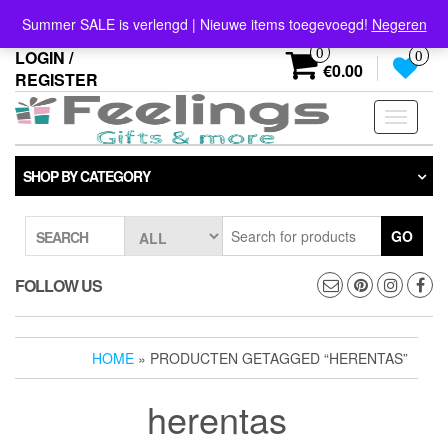
Skip
info@feelings-giftshop.nl
Summer SALE is verlengd | Nieuwe items toegevoegd!
Negeren
to
the
0
LOGIN /
0
content
€0.00
REGISTER
Toggle
navigati
SHOP BY CATEGORY
GO
SEARCH
FOLLOW US
HOME
» PRODUCTEN GETAGGED “HERENTAS”
herentas